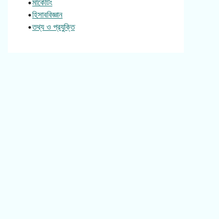
•
মার্কেটিং
•
হিসাববিজ্ঞান
•
তথ্য ও প্রযুক্তি