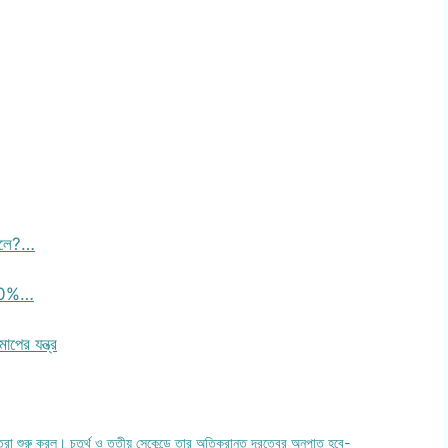
 বলে?…
া 70%…
পের যন্ত্র
্রা শুরু করল। চতুর্থ ও তৃতীয় সেকেন্ডে তার অতিক্রান্ত দূরত্বের অনুপাত হবে-