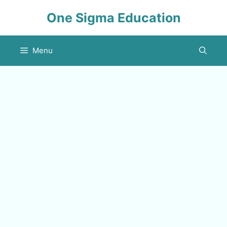
Skip
One Sigma Education
to
content
Menu