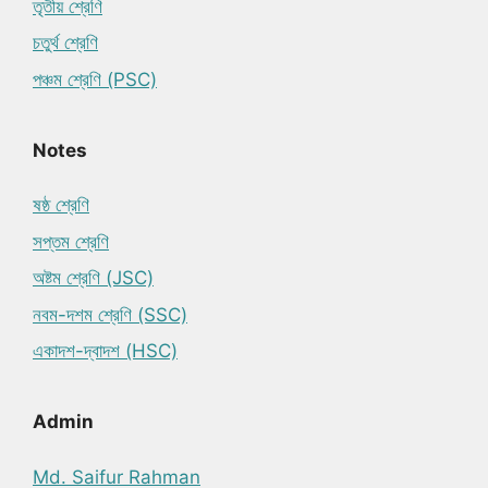
তৃতীয় শ্রেণি
চতুর্থ শ্রেণি
পঞ্চম শ্রেণি (PSC)
Notes
ষষ্ঠ শ্রেণি
সপ্তম শ্রেণি
অষ্টম শ্রেণি (JSC)
নবম-দশম শ্রেণি (SSC)
একাদশ-দ্বাদশ (HSC)
Admin
Md. Saifur Rahman