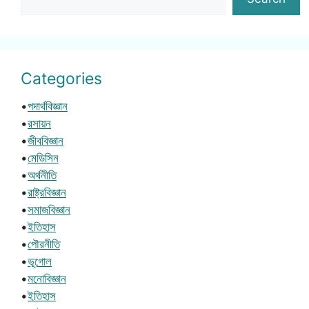
Categories
•
পদার্থবিজ্ঞান
•
রসায়ন
•
জীববিজ্ঞান
•
মেডিসিন
•
অর্থনীতি
•
রাষ্ট্রবিজ্ঞান
•
সমাজবিজ্ঞান
•
ইতিহাস
•
পৌরনীতি
•
ভূগোল
•
মনোবিজ্ঞান
•
ইতিহাস