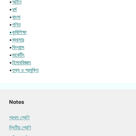
•
আইন
•
ধর্ম
•
বাংলা
•
গণিত
•কৃষিশিক্ষা
•
ব্যবসায়
•
ফিন্যান্স
•
মার্কেটিং
•
হিসাববিজ্ঞান
•
তথ্য ও প্রযুক্তি
Notes
প্রথম শ্রেণি
দ্বিতীয় শ্রেণি