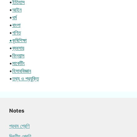
•
ইতিহাস
•
আইন
•
ধর্ম
•
বাংলা
•
গণিত
•কৃষিশিক্ষা
•
ব্যবসায়
•
ফিন্যান্স
•
মার্কেটিং
•
হিসাববিজ্ঞান
•
তথ্য ও প্রযুক্তি
Notes
প্রথম শ্রেণি
দ্বিতীয় শ্রেণি