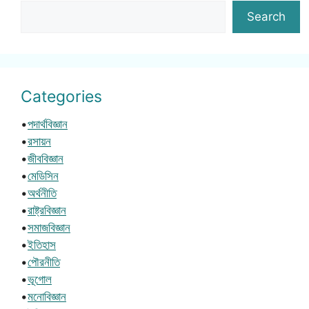
Search
Categories
•
পদার্থবিজ্ঞান
•
রসায়ন
•
জীববিজ্ঞান
•
মেডিসিন
•
অর্থনীতি
•
রাষ্ট্রবিজ্ঞান
•
সমাজবিজ্ঞান
•
ইতিহাস
•
পৌরনীতি
•
ভূগোল
•
মনোবিজ্ঞান