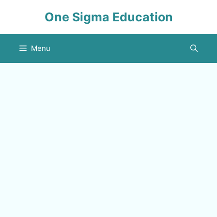
Skip
One Sigma Education
to
content
Menu