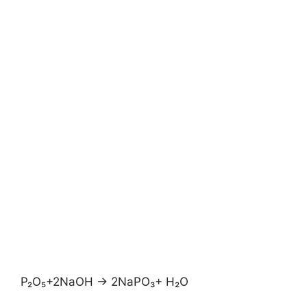
P₂O₅+2NaOH → 2NaPO₃+ H₂O