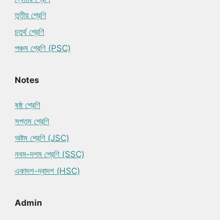
তৃতীয় শ্রেণি
চতুর্থ শ্রেণি
পঞ্চম শ্রেণি (PSC)
Notes
ষষ্ঠ শ্রেণি
সপ্তম শ্রেণি
অষ্টম শ্রেণি (JSC)
নবম-দশম শ্রেণি (SSC)
একাদশ-দ্বাদশ (HSC)
Admin