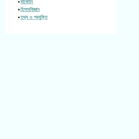
•
মার্কেটিং
•
হিসাববিজ্ঞান
•
তথ্য ও প্রযুক্তি