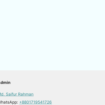
Admin
d. Saifur Rahman
hatsApp:
+8801719541726