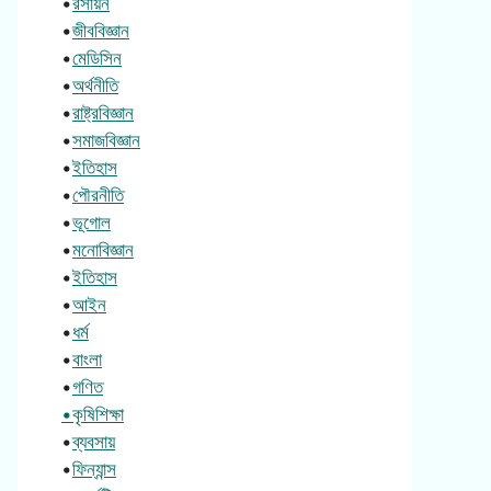
•
রসায়ন
•
জীববিজ্ঞান
•
মেডিসিন
•
অর্থনীতি
•
রাষ্ট্রবিজ্ঞান
•
সমাজবিজ্ঞান
•
ইতিহাস
•
পৌরনীতি
•
ভূগোল
•
মনোবিজ্ঞান
•
ইতিহাস
•
আইন
•
ধর্ম
•
বাংলা
•
গণিত
•কৃষিশিক্ষা
•
ব্যবসায়
•
ফিন্যান্স