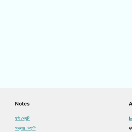
Notes
ষষ্ঠ শ্রেণি
M
সপ্তম শ্রেণি
W