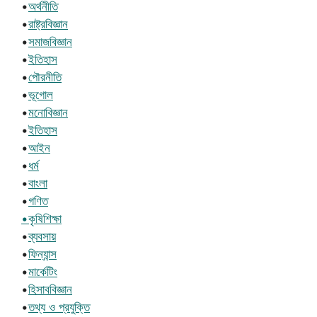
•
অর্থনীতি
•
রাষ্ট্রবিজ্ঞান
•
সমাজবিজ্ঞান
•
ইতিহাস
•
পৌরনীতি
•
ভূগোল
•
মনোবিজ্ঞান
•
ইতিহাস
•
আইন
•
ধর্ম
•
বাংলা
•
গণিত
•কৃষিশিক্ষা
•
ব্যবসায়
•
ফিন্যান্স
•
মার্কেটিং
•
হিসাববিজ্ঞান
•
তথ্য ও প্রযুক্তি