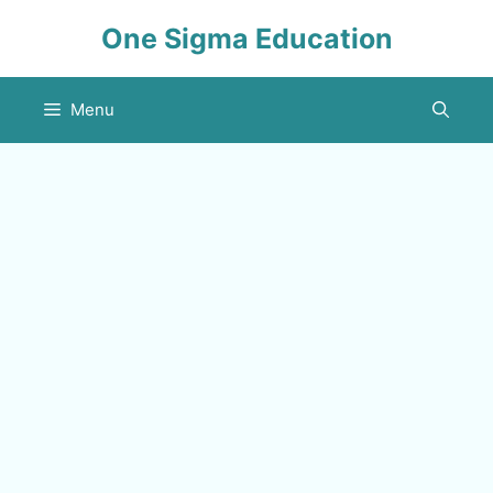
Skip
One Sigma Education
to
content
Menu