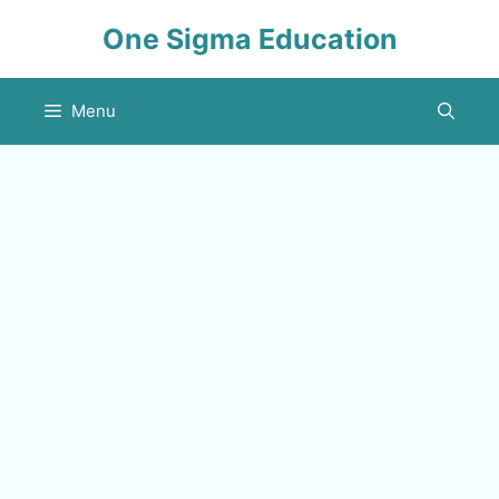
Skip
One Sigma Education
to
content
Menu