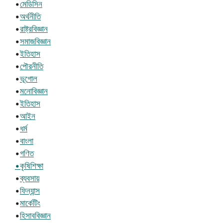
•
মেডিসিন
•
অর্থনীতি
•
রাষ্ট্রবিজ্ঞান
•
সমাজবিজ্ঞান
•
ইতিহাস
•
পৌরনীতি
•
ভূগোল
•
মনোবিজ্ঞান
•
ইতিহাস
•
আইন
•
ধর্ম
•
বাংলা
•
গণিত
•কৃষিশিক্ষা
•
ব্যবসায়
•
ফিন্যান্স
•
মার্কেটিং
•
হিসাববিজ্ঞান