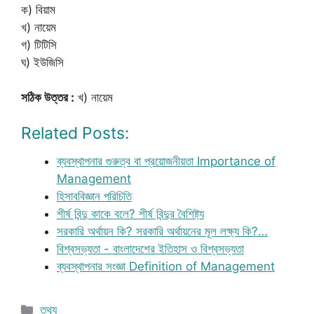
ক) বিয়াম
খ) নায়েম
গ) টিটিসি
ঘ) ইউজিসি
সঠিক উত্তর :
খ) নায়েম
Related Posts:
ব্যবস্থাপনার গুরুত্ব বা প্রয়োজনীয়তা Importance of
Management
হিসাববিজ্ঞান পরিচিতি
শীর্ষ বিন্দু কাকে বলে? শীর্ষ বিন্দুর বৈশিষ্ট্য
সরকারি অর্থায়ন কি? সরকারি অর্থায়নের মূল লক্ষ্য কি?…
বিশ্বসভ্যতা - বাংলাদেশের ইতিহাস ও বিশ্বসভ্যতা
ব্যবস্থাপনার সংজ্ঞা Definition of Management
Categories
তথ্য