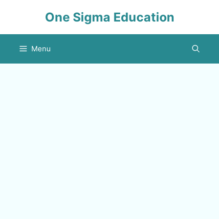
Skip
One Sigma Education
to
content
Menu