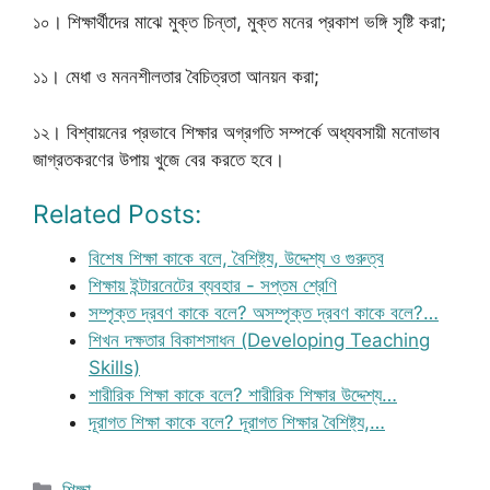
১০। শিক্ষার্থীদের মাঝে মুক্ত চিন্তা, মুক্ত মনের প্রকাশ ভঙ্গি সৃষ্টি করা;
১১। মেধা ও মননশীলতার বৈচিত্রতা আনয়ন করা;
১২। বিশ্বায়নের প্রভাবে শিক্ষার অগ্রগতি সম্পর্কে অধ্যবসায়ী মনোভাব
জাগ্রতকরণের উপায় খুজে বের করতে হবে।
Related Posts:
বিশেষ শিক্ষা কাকে বলে, বৈশিষ্ট্য, উদ্দেশ্য ও গুরুত্ব
শিক্ষায় ইন্টারনেটের ব্যবহার - সপ্তম শ্রেণি
সম্পৃক্ত দ্রবণ কাকে বলে? অসম্পৃক্ত দ্রবণ কাকে বলে?…
শিখন দক্ষতার বিকাশসাধন (Developing Teaching
Skills)
শারীরিক শিক্ষা কাকে বলে? শারীরিক শিক্ষার উদ্দেশ্য…
দূরাগত শিক্ষা কাকে বলে? দূরাগত শিক্ষার বৈশিষ্ট্য,…
Categories