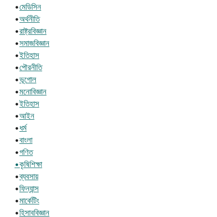
•
মেডিসিন
•
অর্থনীতি
•
রাষ্ট্রবিজ্ঞান
•
সমাজবিজ্ঞান
•
ইতিহাস
•
পৌরনীতি
•
ভূগোল
•
মনোবিজ্ঞান
•
ইতিহাস
•
আইন
•
ধর্ম
•
বাংলা
•
গণিত
•কৃষিশিক্ষা
•
ব্যবসায়
•
ফিন্যান্স
•
মার্কেটিং
•
হিসাববিজ্ঞান