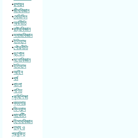
•
রসায়ন
•
জীববিজ্ঞান
•
মেডিসিন
•
অর্থনীতি
•
রাষ্ট্রবিজ্ঞান
•
সমাজবিজ্ঞান
•
ইতিহাস
•
পৌরনীতি
•
ভূগোল
•
মনোবিজ্ঞান
•
ইতিহাস
•
আইন
•
ধর্ম
•
বাংলা
•
গণিত
•কৃষিশিক্ষা
•
ব্যবসায়
•
ফিন্যান্স
•
মার্কেটিং
•
হিসাববিজ্ঞান
•
তথ্য ও
প্রযুক্তি