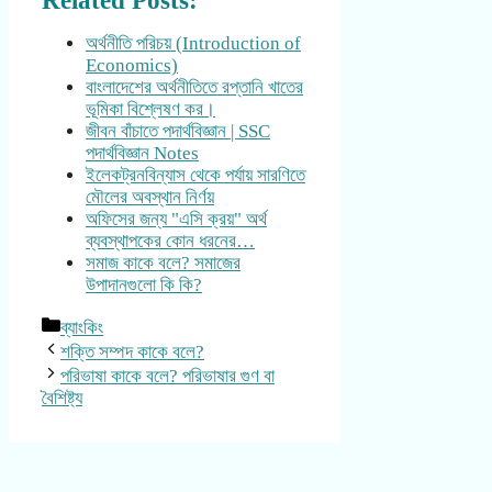
Related Posts:
অর্থনীতি পরিচয় (Introduction of
Economics)
বাংলাদেশের অর্থনীতিতে রপ্তানি খাতের
ভূমিকা বিশ্লেষণ কর।
জীবন বাঁচাতে পদার্থবিজ্ঞান | SSC
পদার্থবিজ্ঞান Notes
ইলেকট্রনবিন্যাস থেকে পর্যায় সারণিতে
মৌলের অবস্থান নির্ণয়
অফিসের জন্য "এসি ক্রয়" অর্থ
ব্যবস্থাপকের কোন ধরনের…
সমাজ কাকে বলে? সমাজের
উপাদানগুলো কি কি?
Categories
ব্যাংকিং
শক্তি সম্পদ কাকে বলে?
পরিভাষা কাকে বলে? পরিভাষার গুণ বা
বৈশিষ্ট্য