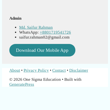
Admin
Md. Saifur Rahman
WhatsApp:
+8801719541726
saifur.rahman02@gmail.com
Download Our Mobile App
About
•
Privacy Policy
•
Contact
•
Disclaimer
© 2026 One Sigma Education
• Built with
GeneratePress