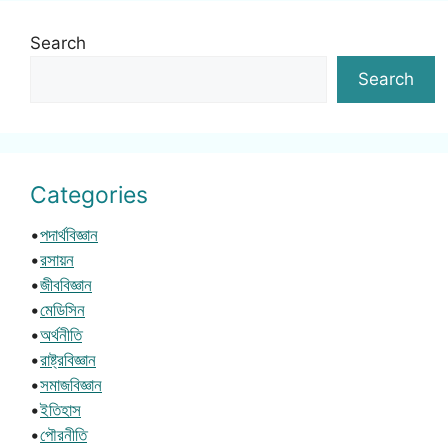
Search
Search
Categories
•
পদার্থবিজ্ঞান
•
রসায়ন
•
জীববিজ্ঞান
•
মেডিসিন
•
অর্থনীতি
•
রাষ্ট্রবিজ্ঞান
•
সমাজবিজ্ঞান
•
ইতিহাস
•
পৌরনীতি