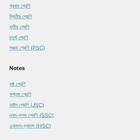
প্রথম শ্রেণি
দ্বিতীয় শ্রেণি
তৃতীয় শ্রেণি
চতুর্থ শ্রেণি
পঞ্চম শ্রেণি (PSC)
Notes
ষষ্ঠ শ্রেণি
সপ্তম শ্রেণি
অষ্টম শ্রেণি (JSC)
নবম-দশম শ্রেণি (SSC)
একাদশ-দ্বাদশ (HSC)