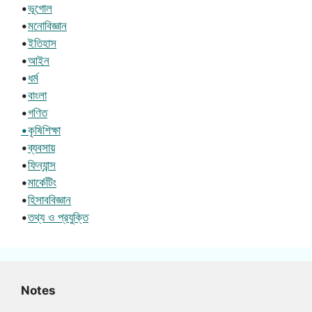
•
ভূগোল
•
মনোবিজ্ঞান
•
ইতিহাস
•
আইন
•
ধর্ম
•
বাংলা
•
গণিত
•কৃষিশিক্ষা
•
ব্যবসায়
•
ফিন্যান্স
•
মার্কেটিং
•
হিসাববিজ্ঞান
•
তথ্য ও প্রযুক্তি
Notes