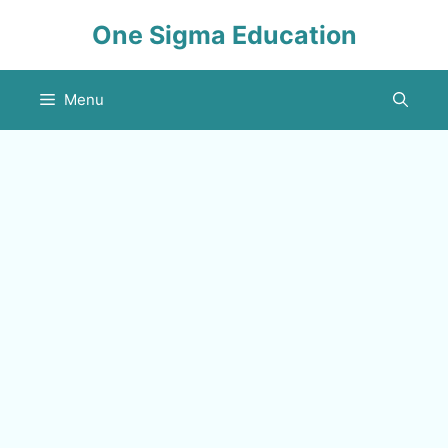
Skip
One Sigma Education
to
content
Menu