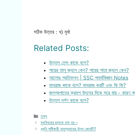
সঠিক উত্তর : খ) মূর্ধা
Related Posts:
উত্তল লেন্স কাকে বলে?
পায়ের তালু জ্বলে কেন? পায়ের পাতা জ্বলে কেন?
আলোর প্রতিফলন | SSC পদার্থবিজ্ঞান Notes
মাখরাজ কাকে বলে? মাখরাজ কয়টি এবং কি কি?
জলপ্রপাতের ক্রমশ উৎসের দিকে সরে যায় - কারণ ব্
উত্তল দর্পণ কাকে বলে?
Categories
তথ্য
মুখবিবরের ছাদকে বলা হয় –
ধ্বনি সৃষ্টিকারী বায়ুপ্রবাহের উৎস কোনটি?