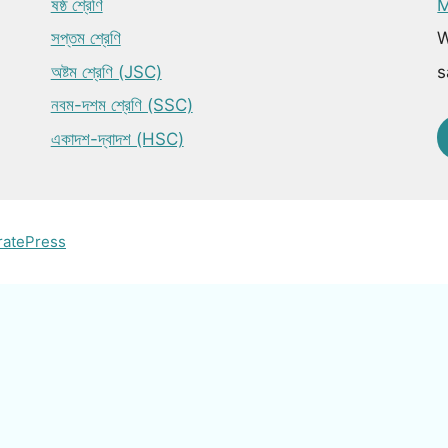
ষষ্ঠ শ্রেণি
M
সপ্তম শ্রেণি
W
অষ্টম শ্রেণি (JSC)
s
নবম-দশম শ্রেণি (SSC)
একাদশ-দ্বাদশ (HSC)
ratePress