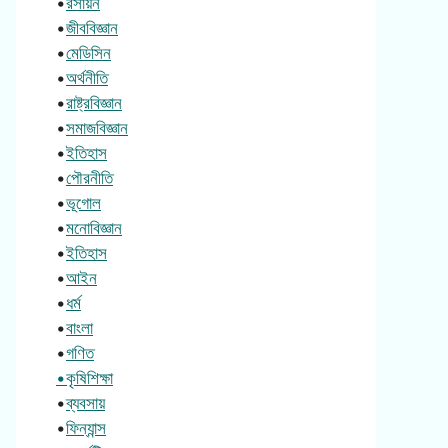
•
রসায়ন
•
জীববিজ্ঞান
•
মেডিসিন
•
অর্থনীতি
•
রাষ্ট্রবিজ্ঞান
•
সমাজবিজ্ঞান
•
ইতিহাস
•
পৌরনীতি
•
ভূগোল
•
মনোবিজ্ঞান
•
ইতিহাস
•
আইন
•
ধর্ম
•
বাংলা
•
গণিত
•কৃষিশিক্ষা
•
ব্যবসায়
•
ফিন্যান্স