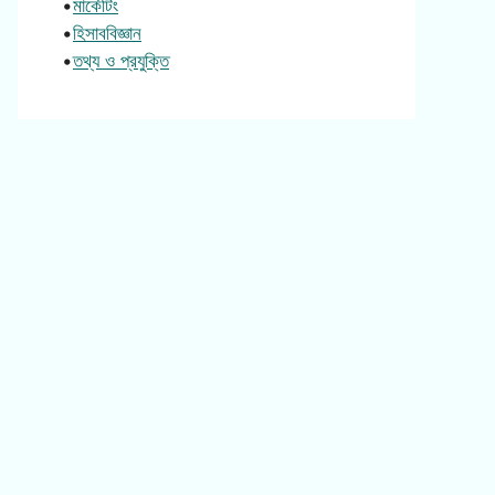
•
মার্কেটিং
•
হিসাববিজ্ঞান
•
তথ্য ও প্রযুক্তি