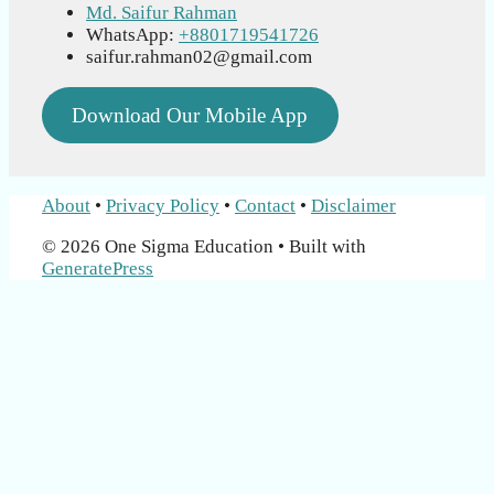
Md. Saifur Rahman
WhatsApp:
+8801719541726
saifur.rahman02@gmail.com
Download Our Mobile App
About
•
Privacy Policy
•
Contact
•
Disclaimer
© 2026 One Sigma Education
• Built with
GeneratePress