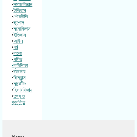
•
সমাজবিজ্ঞান
•
ইতিহাস
•
পৌরনীতি
•
ভূগোল
•
মনোবিজ্ঞান
•
ইতিহাস
•
আইন
•
ধর্ম
•
বাংলা
•
গণিত
•কৃষিশিক্ষা
•
ব্যবসায়
•
ফিন্যান্স
•
মার্কেটিং
•
হিসাববিজ্ঞান
•
তথ্য ও
প্রযুক্তি