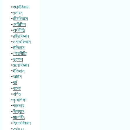
•
পদার্থবিজ্ঞান
•
রসায়ন
•
জীববিজ্ঞান
•
মেডিসিন
•
অর্থনীতি
•
রাষ্ট্রবিজ্ঞান
•
সমাজবিজ্ঞান
•
ইতিহাস
•
পৌরনীতি
•
ভূগোল
•
মনোবিজ্ঞান
•
ইতিহাস
•
আইন
•
ধর্ম
•
বাংলা
•
গণিত
•কৃষিশিক্ষা
•
ব্যবসায়
•
ফিন্যান্স
•
মার্কেটিং
•
হিসাববিজ্ঞান
•
তথ্য ও