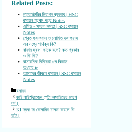
Related Posts:
ল্যাবরেটরির নিরাপদ ব্যবহার | HSC
রসায়ন প্রথম পত্র Notes
এসিড - ক্ষারক সমতা | SSC রসায়ন
Notes
শ্বেত ফসফরাস ও লোহিত ফসফরাস
এর মধ্যে পার্থক্য কি?
বাফার দ্রবণ কাকে বলে? কত প্রকার
ও কি কি?
রাসায়নিক বিক্রিয়া ৮ম বিজ্ঞান
অধ্যায়-৮
আমাদের জীবনে রসায়ন | SSC রসায়ন
Notes
Categories
রসায়ন
ডাই নাইট্রোজেন পেন্টা অক্সাইডের জারণ
ধর্ম।
KI দ্রবণের ক্লোরিন চালনা করলে কি
ঘটে।