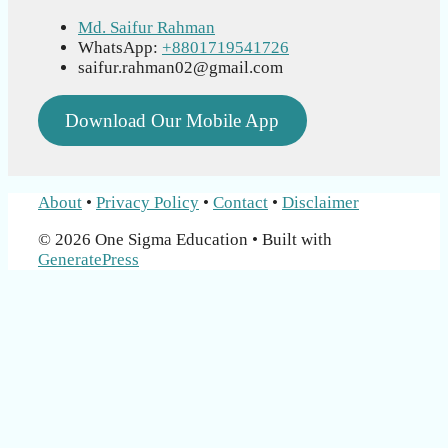
Md. Saifur Rahman
WhatsApp:
+8801719541726
saifur.rahman02@gmail.com
Download Our Mobile App
About
•
Privacy Policy
•
Contact
•
Disclaimer
© 2026 One Sigma Education
• Built with
GeneratePress