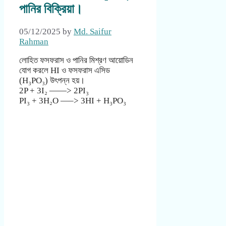
পানির বিক্রিয়া।
05/12/2025
by
Md. Saifur
Rahman
লোহিত ফসফরাস ও পানির মিশ্রণ আয়োডিন
যোগ করলে HI ও ফসফরাস এসিড
(H₃PO₃) উৎপন্ন হয়।
2P + 3I₂ ——> 2PI₃
PI₃ + 3H₂O —–> 3HI + H₃PO₃