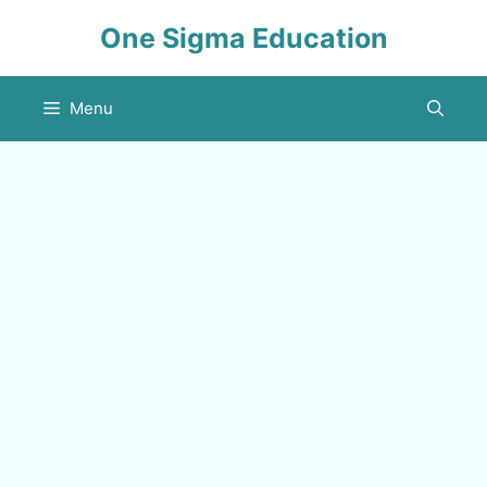
Skip
One Sigma Education
to
content
Menu