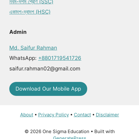
নবম-দশম শ্রেণি (SSC)
একাদশ-দ্বাদশ (HSC)
Admin
Md. Saifur Rahman
WhatsApp:
+8801719541726
saifur.rahman02@gmail.com
Download Our Mobile App
About
•
Privacy Policy
•
Contact
•
Disclaimer
© 2026 One Sigma Education
• Built with
GeneratePress