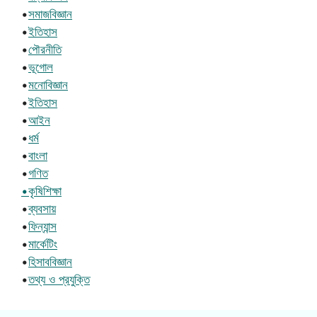
•
সমাজবিজ্ঞান
•
ইতিহাস
•
পৌরনীতি
•
ভূগোল
•
মনোবিজ্ঞান
•
ইতিহাস
•
আইন
•
ধর্ম
•
বাংলা
•
গণিত
•কৃষিশিক্ষা
•
ব্যবসায়
•
ফিন্যান্স
•
মার্কেটিং
•
হিসাববিজ্ঞান
•
তথ্য ও প্রযুক্তি