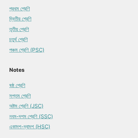
প্রথম শ্রেণি
দ্বিতীয় শ্রেণি
তৃতীয় শ্রেণি
চতুর্থ শ্রেণি
পঞ্চম শ্রেণি (PSC)
Notes
ষষ্ঠ শ্রেণি
সপ্তম শ্রেণি
অষ্টম শ্রেণি (JSC)
নবম-দশম শ্রেণি (SSC)
একাদশ-দ্বাদশ (HSC)