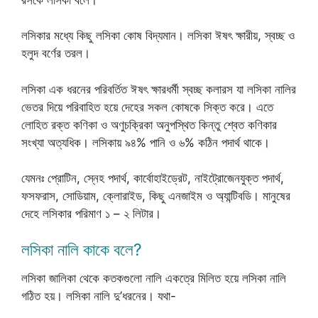
লসিকার মধ্যে কিছু লসিকা কোষ বিদ্যমান। লসিকা ঈষৎ ক্ষারীয়, স্বচ্ছ ও
হলুদ বর্ণের তরল।
লসিকা এক ধরনের পরিবর্তিত ঈষৎ ক্ষারধর্মী স্বচ্ছ কলারস যা লসিকা নালির
ভেতর দিয়ে পরিবাহিত হয়ে দেহের সকল কোষকে সিক্ত করে। এতে
লোহিত রক্ত কণিকা ও অণুচক্রিকা অনুপস্থিত কিন্তু শ্বেত কণিকার
সংখ্যা অত্যধিক। লসিকায় ৯৪% পানি ও ৬% কঠিন পদার্থ থাকে।
যেমনঃ প্রোটিন, স্নেহ পদার্থ, কার্বোহাইড্রেট, নাইট্রোজেনযুক্ত পদার্থ,
ফসফরাস, সোডিয়াম, ক্লোরাইড, কিছু এনজাইম ও অ্যান্টিবডি। মানুষের
দেহে লসিকার পরিমাণ ১ – ২ লিটার।
লসিকা নালি কাকে বলে?
লসিকা জালিকা থেকে কতকগুলো নালি একত্রে মিলিত হয়ে লসিকা নালি
গঠিত হয়। লসিকা নালি দু’ধরনের। যথা-