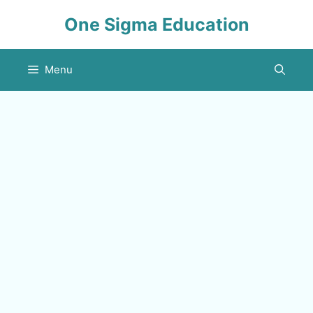
Skip
One Sigma Education
to
content
Menu