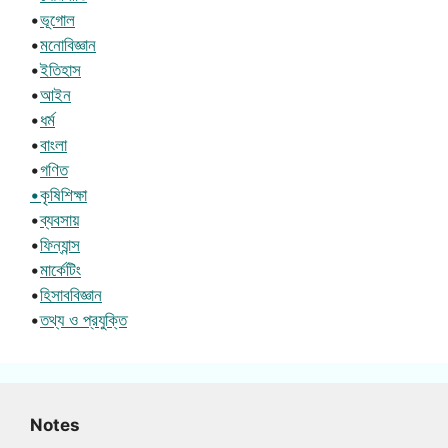
•
ভূগোল
•
মনোবিজ্ঞান
•
ইতিহাস
•
আইন
•
ধর্ম
•
বাংলা
•
গণিত
•কৃষিশিক্ষা
•
ব্যবসায়
•
ফিন্যান্স
•
মার্কেটিং
•
হিসাববিজ্ঞান
•
তথ্য ও প্রযুক্তি
Notes