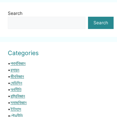
Search
Search
Categories
•
পদার্থবিজ্ঞান
•
রসায়ন
•
জীববিজ্ঞান
•
মেডিসিন
•
অর্থনীতি
•
রাষ্ট্রবিজ্ঞান
•
সমাজবিজ্ঞান
•
ইতিহাস
•
পৌরনীতি