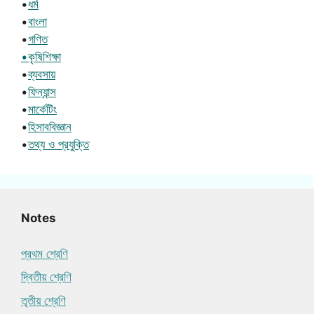
•
ধর্ম
•
বাংলা
•
গণিত
•কৃষিশিক্ষা
•
ব্যবসায়
•
ফিন্যান্স
•
মার্কেটিং
•
হিসাববিজ্ঞান
•
তথ্য ও প্রযুক্তি
Notes
প্রথম শ্রেণি
দ্বিতীয় শ্রেণি
তৃতীয় শ্রেণি