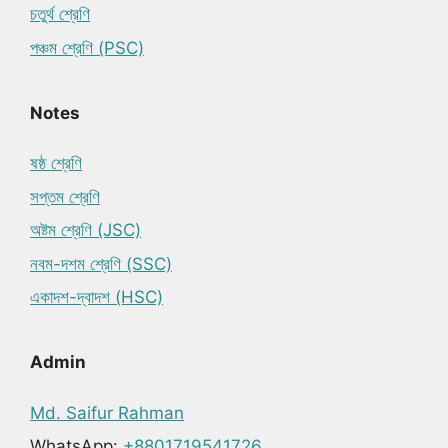
চতুর্থ শ্রেণি
পঞ্চম শ্রেণি (PSC)
Notes
ষষ্ঠ শ্রেণি
সপ্তম শ্রেণি
অষ্টম শ্রেণি (JSC)
নবম-দশম শ্রেণি (SSC)
একাদশ-দ্বাদশ (HSC)
Admin
Md. Saifur Rahman
WhatsApp:
+8801719541726