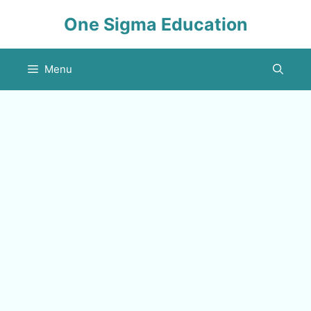
Skip
One Sigma Education
to
content
Menu