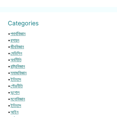
Categories
•
পদার্থবিজ্ঞান
•
রসায়ন
•
জীববিজ্ঞান
•
মেডিসিন
•
অর্থনীতি
•
রাষ্ট্রবিজ্ঞান
•
সমাজবিজ্ঞান
•
ইতিহাস
•
পৌরনীতি
•
ভূগোল
•
মনোবিজ্ঞান
•
ইতিহাস
•
আইন