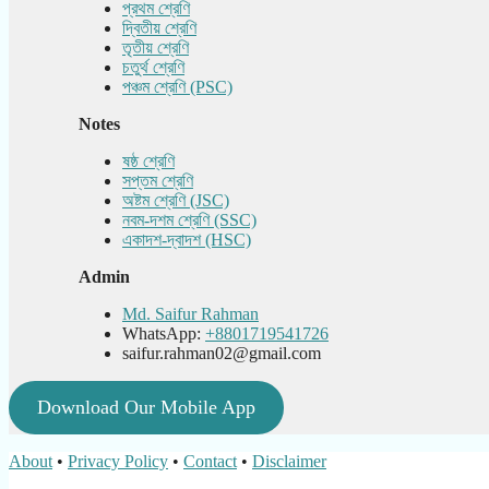
প্রথম শ্রেণি
দ্বিতীয় শ্রেণি
তৃতীয় শ্রেণি
চতুর্থ শ্রেণি
পঞ্চম শ্রেণি (PSC)
Notes
ষষ্ঠ শ্রেণি
সপ্তম শ্রেণি
অষ্টম শ্রেণি (JSC)
নবম-দশম শ্রেণি (SSC)
একাদশ-দ্বাদশ (HSC)
Admin
Md. Saifur Rahman
WhatsApp:
+8801719541726
saifur.rahman02@gmail.com
Download Our Mobile App
About
•
Privacy Policy
•
Contact
•
Disclaimer