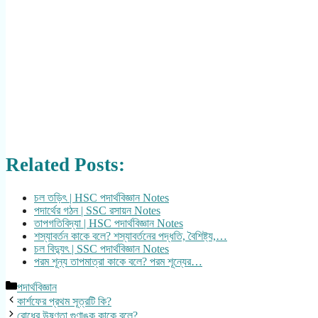
Related Posts:
চল তড়িৎ | HSC পদার্থবিজ্ঞান Notes
পদার্থের গঠন | SSC রসায়ন Notes
তাপগতিবিদ্যা | HSC পদার্থবিজ্ঞান Notes
শস্যাবর্তন কাকে বলে? শস্যাবর্তনের পদ্ধতি, বৈশিষ্ট্য,…
চল বিদ্যুৎ | SSC পদার্থবিজ্ঞান Notes
পরম শূন্য তাপমাত্রা কাকে বলে? পরম শূন্যের…
Categories
পদার্থবিজ্ঞান
কার্শফের প্রথম সূত্রটি কি?
রোধের উষ্ণতা গুণাঙ্ক কাকে বলে?