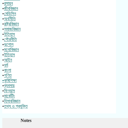
•
রসায়ন
•
জীববিজ্ঞান
•
মেডিসিন
•
অর্থনীতি
•
রাষ্ট্রবিজ্ঞান
•
সমাজবিজ্ঞান
•
ইতিহাস
•
পৌরনীতি
•
ভূগোল
•
মনোবিজ্ঞান
•
ইতিহাস
•
আইন
•
ধর্ম
•
বাংলা
•
গণিত
•কৃষিশিক্ষা
•
ব্যবসায়
•
ফিন্যান্স
•
মার্কেটিং
•
হিসাববিজ্ঞান
•
তথ্য ও প্রযুক্তি
Notes