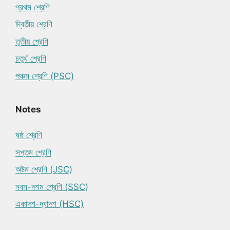
প্রথম শ্রেণি
দ্বিতীয় শ্রেণি
তৃতীয় শ্রেণি
চতুর্থ শ্রেণি
পঞ্চম শ্রেণি (PSC)
Notes
ষষ্ঠ শ্রেণি
সপ্তম শ্রেণি
অষ্টম শ্রেণি (JSC)
নবম-দশম শ্রেণি (SSC)
একাদশ-দ্বাদশ (HSC)