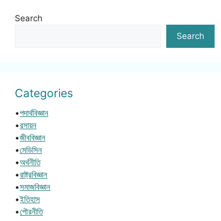
Search
Search
Categories
•
পদার্থবিজ্ঞান
•
রসায়ন
•
জীববিজ্ঞান
•
মেডিসিন
•
অর্থনীতি
•
রাষ্ট্রবিজ্ঞান
•
সমাজবিজ্ঞান
•
ইতিহাস
•
পৌরনীতি