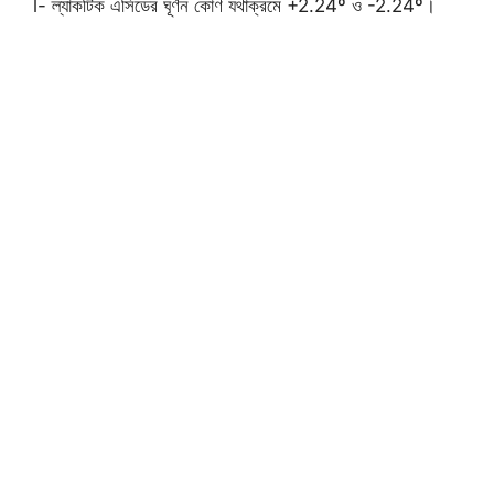
l- ল্যাকটিক এসিডের ঘূর্ণন কোণ যথাক্রমে +2.24º ও -2.24º।