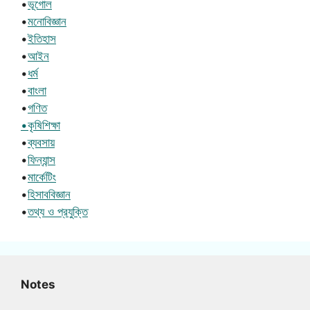
•
ভূগোল
•
মনোবিজ্ঞান
•
ইতিহাস
•
আইন
•
ধর্ম
•
বাংলা
•
গণিত
•কৃষিশিক্ষা
•
ব্যবসায়
•
ফিন্যান্স
•
মার্কেটিং
•
হিসাববিজ্ঞান
•
তথ্য ও প্রযুক্তি
Notes