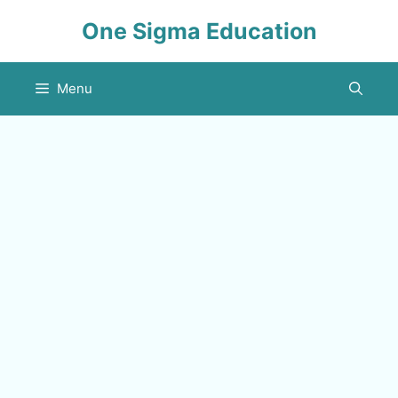
Skip
One Sigma Education
to
content
Menu