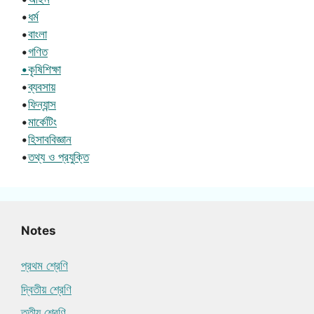
•
ধর্ম
•
বাংলা
•
গণিত
•কৃষিশিক্ষা
•
ব্যবসায়
•
ফিন্যান্স
•
মার্কেটিং
•
হিসাববিজ্ঞান
•
তথ্য ও প্রযুক্তি
Notes
প্রথম শ্রেণি
দ্বিতীয় শ্রেণি
তৃতীয় শ্রেণি