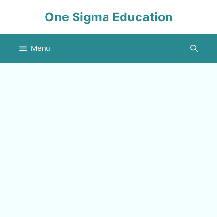
Skip
One Sigma Education
to
content
Menu