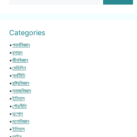
Categories
•
পদার্থবিজ্ঞান
•
রসায়ন
•
জীববিজ্ঞান
•
মেডিসিন
•
অর্থনীতি
•
রাষ্ট্রবিজ্ঞান
•
সমাজবিজ্ঞান
•
ইতিহাস
•
পৌরনীতি
•
ভূগোল
•
মনোবিজ্ঞান
•
ইতিহাস
•
আইন