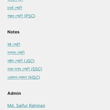
চতুর্থ শ্রেণি
পঞ্চম শ্রেণি (PSC)
Notes
ষষ্ঠ শ্রেণি
সপ্তম শ্রেণি
অষ্টম শ্রেণি (JSC)
নবম-দশম শ্রেণি (SSC)
একাদশ-দ্বাদশ (HSC)
Admin
Md. Saifur Rahman