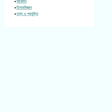
•
মার্কেটিং
•
হিসাববিজ্ঞান
•
তথ্য ও প্রযুক্তি