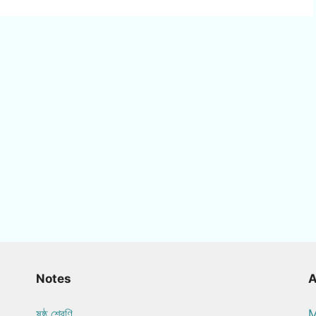
Notes
ষষ্ঠ শ্রেণি
M