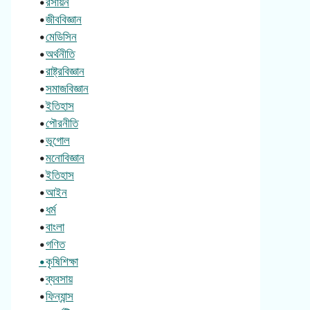
•
রসায়ন
•
জীববিজ্ঞান
•
মেডিসিন
•
অর্থনীতি
•
রাষ্ট্রবিজ্ঞান
•
সমাজবিজ্ঞান
•
ইতিহাস
•
পৌরনীতি
•
ভূগোল
•
মনোবিজ্ঞান
•
ইতিহাস
•
আইন
•
ধর্ম
•
বাংলা
•
গণিত
•কৃষিশিক্ষা
•
ব্যবসায়
•
ফিন্যান্স