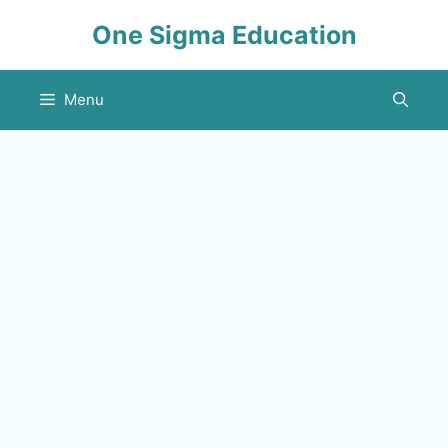
Skip
One Sigma Education
to
content
Menu