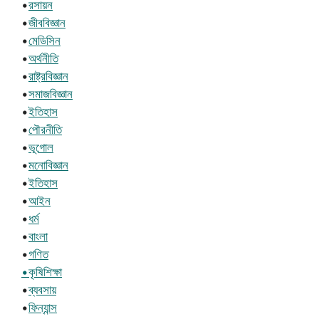
•
রসায়ন
•
জীববিজ্ঞান
•
মেডিসিন
•
অর্থনীতি
•
রাষ্ট্রবিজ্ঞান
•
সমাজবিজ্ঞান
•
ইতিহাস
•
পৌরনীতি
•
ভূগোল
•
মনোবিজ্ঞান
•
ইতিহাস
•
আইন
•
ধর্ম
•
বাংলা
•
গণিত
•কৃষিশিক্ষা
•
ব্যবসায়
•
ফিন্যান্স