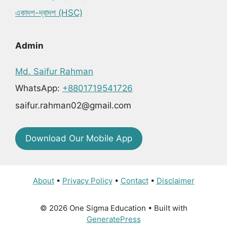
একাদশ-দ্বাদশ (HSC)
Admin
Md. Saifur Rahman
WhatsApp:
+8801719541726
saifur.rahman02@gmail.com
Download Our Mobile App
About
•
Privacy Policy
•
Contact
•
Disclaimer
© 2026 One Sigma Education
• Built with
GeneratePress