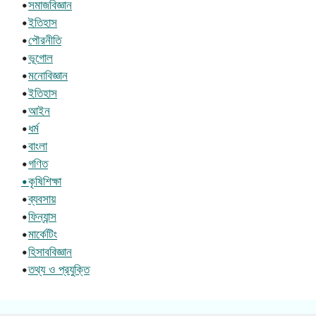
•
সমাজবিজ্ঞান
•
ইতিহাস
•
পৌরনীতি
•
ভূগোল
•
মনোবিজ্ঞান
•
ইতিহাস
•
আইন
•
ধর্ম
•
বাংলা
•
গণিত
•কৃষিশিক্ষা
•
ব্যবসায়
•
ফিন্যান্স
•
মার্কেটিং
•
হিসাববিজ্ঞান
•
তথ্য ও প্রযুক্তি