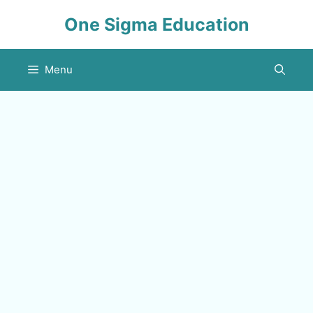
Skip
One Sigma Education
to
content
Menu