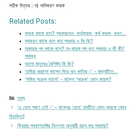
সঠিক উত্তর : ঘ) অধিকরণ কারক
Related Posts:
কারক কাকে বলে? প্রকারভেদ, কর্তৃকারক, কর্ম কারক, করণ…
ব্যাকরণ কাকে বলে কত প্রকার ও কি কি?
অকারক পদ কাকে বলে? অ-কারক পদ কত প্রকার ও কী কী?
পার্থক্য
ভালো মানুষের বৈশিষ্ট্য কি কি?
'চাষিরা ধারালো কাস্তে দিয়ে ধান কাটছে।' - বাক্যটিতে…
'সজিব অঙ্কে ভালো' - বাক্যে 'অঙ্কে' কোন কারক?
Categories
তথ্য
‘এ দেহে প্রাণ নেই।’ – বাক্যের ‘দেহে’ শব্দটিতে কোন কারকে কোন
বিভক্তি?
ক্রিয়ার প্রকাশভঙ্গির ভিন্নতা অনুযায়ী বাচ্য কয় প্রকার?