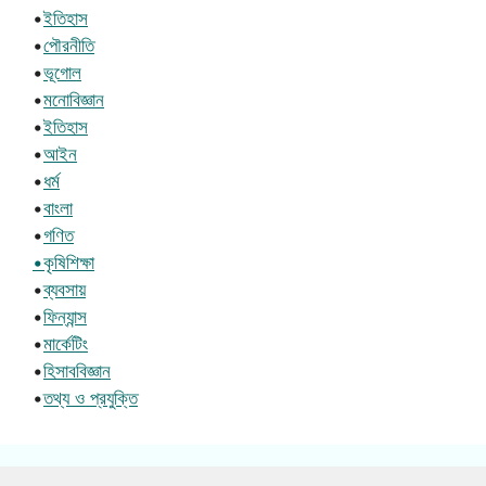
•
ইতিহাস
•
পৌরনীতি
•
ভূগোল
•
মনোবিজ্ঞান
•
ইতিহাস
•
আইন
•
ধর্ম
•
বাংলা
•
গণিত
•কৃষিশিক্ষা
•
ব্যবসায়
•
ফিন্যান্স
•
মার্কেটিং
•
হিসাববিজ্ঞান
•
তথ্য ও প্রযুক্তি