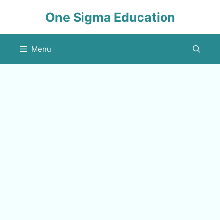
Skip
One Sigma Education
to
content
Menu