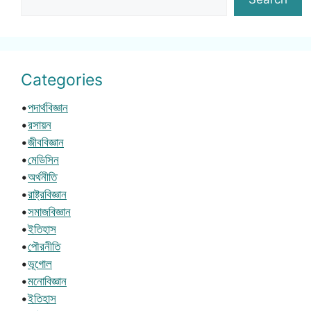
Categories
•
পদার্থবিজ্ঞান
•
রসায়ন
•
জীববিজ্ঞান
•
মেডিসিন
•
অর্থনীতি
•
রাষ্ট্রবিজ্ঞান
•
সমাজবিজ্ঞান
•
ইতিহাস
•
পৌরনীতি
•
ভূগোল
•
মনোবিজ্ঞান
•
ইতিহাস