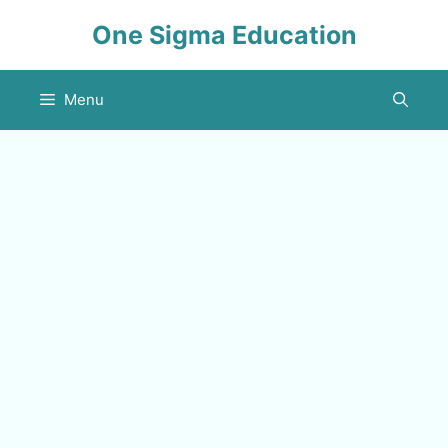
Skip
One Sigma Education
to
content
Menu