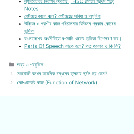
ল্যাবরেটরির নিরাপদ ব্যবহার | HSC রসায়ন প্রথম পত্র
Notes
গেটওয়ে কাকে বলে? গেটওয়ের সুবিধা ও অসুবিধা
উদ্ভিদ ও প্রাণীর কাজ পরিচালনায় বিভিন্ন প্রকার কোষের
ভূমিকা
বাংলাদেশের অর্থনীতিতে রপ্তানি খাতের ভূমিকা বিশ্লেষণ কর।
Parts Of Speech কাকে বলে? কত প্রকার ও কি কি?
Categories
তথ্য ও প্রযুক্তি
সমযোজী বন্ধন আয়নিক বন্ধনের তুলনায় দুর্বল হয় কেন?
নেটওয়ার্কের কাজ (Function of Network)