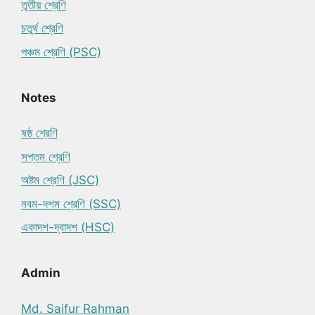
তৃতীয় শ্রেণি
চতুর্থ শ্রেণি
পঞ্চম শ্রেণি (PSC)
Notes
ষষ্ঠ শ্রেণি
সপ্তম শ্রেণি
অষ্টম শ্রেণি (JSC)
নবম-দশম শ্রেণি (SSC)
একাদশ-দ্বাদশ (HSC)
Admin
Md. Saifur Rahman