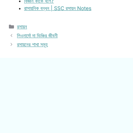
বিজ্ঞান কাকে বলে?
রাসায়নিক বন্ধন | SSC রসায়ন Notes
Categories
রসায়ন
লিওনার্দো দা ভিঞ্চির জীবনী
রসায়নের শাখা সমূহ