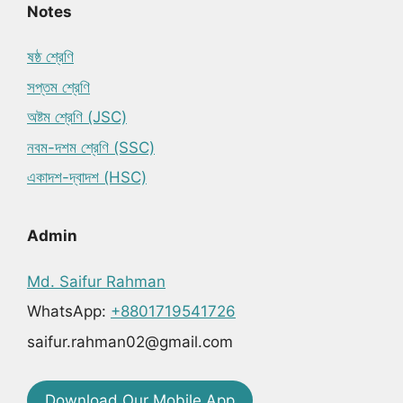
Notes
ষষ্ঠ শ্রেণি
সপ্তম শ্রেণি
অষ্টম শ্রেণি (JSC)
নবম-দশম শ্রেণি (SSC)
একাদশ-দ্বাদশ (HSC)
Admin
Md. Saifur Rahman
WhatsApp:
+8801719541726
saifur.rahman02@gmail.com
Download Our Mobile App