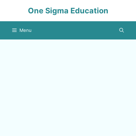
Skip
One Sigma Education
to
content
Menu