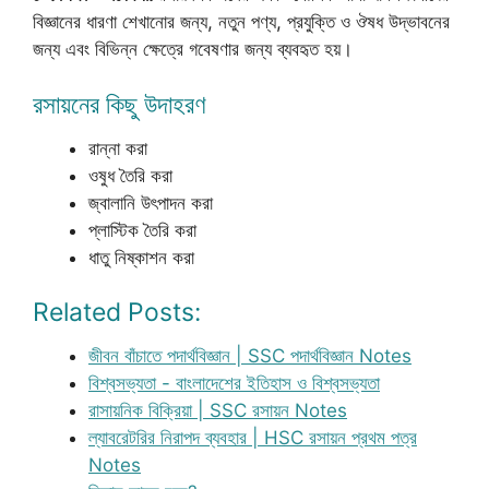
বিজ্ঞানের ধারণা শেখানোর জন্য, নতুন পণ্য, প্রযুক্তি ও ঔষধ উদ্ভাবনের
জন্য এবং বিভিন্ন ক্ষেত্রে গবেষণার জন্য ব্যবহৃত হয়।
রসায়নের কিছু উদাহরণ
রান্না করা
ওষুধ তৈরি করা
জ্বালানি উৎপাদন করা
প্লাস্টিক তৈরি করা
ধাতু নিষ্কাশন করা
Related Posts:
জীবন বাঁচাতে পদার্থবিজ্ঞান | SSC পদার্থবিজ্ঞান Notes
বিশ্বসভ্যতা - বাংলাদেশের ইতিহাস ও বিশ্বসভ্যতা
রাসায়নিক বিক্রিয়া | SSC রসায়ন Notes
ল্যাবরেটরির নিরাপদ ব্যবহার | HSC রসায়ন প্রথম পত্র
Notes