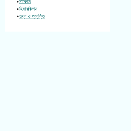
•
মার্কেটিং
•
হিসাববিজ্ঞান
•
তথ্য ও প্রযুক্তি