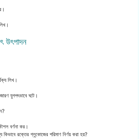
কর।
 লিখ।
যুৎ উৎপাদন
্থক্য লিখ।
 বিজারণ যুগপৎভাবে ঘটে।
েন?
কৌশল বর্ণনা কর।
যে কিভাবে রক্তের গ্লুকোজের পরিমাণ নির্ণয় করা হয়?