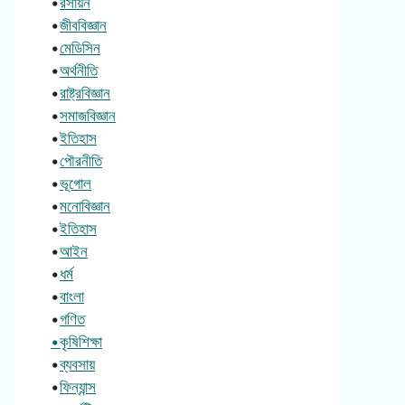
•
রসায়ন
•
জীববিজ্ঞান
•
মেডিসিন
•
অর্থনীতি
•
রাষ্ট্রবিজ্ঞান
•
সমাজবিজ্ঞান
•
ইতিহাস
•
পৌরনীতি
•
ভূগোল
•
মনোবিজ্ঞান
•
ইতিহাস
•
আইন
•
ধর্ম
•
বাংলা
•
গণিত
•কৃষিশিক্ষা
•
ব্যবসায়
•
ফিন্যান্স