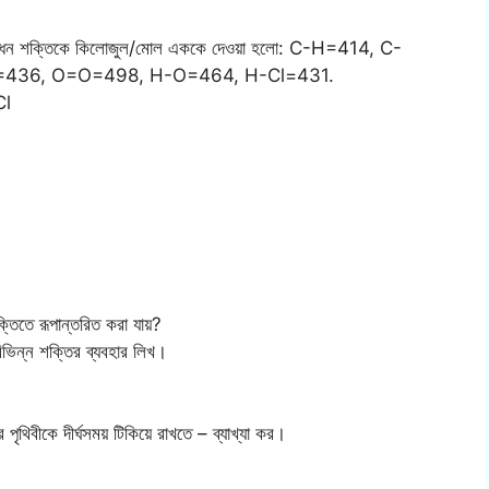
 করঃ বন্ধন শক্তিকে কিলোজুল/মোল এককে দেওয়া হলো: C-H=414, C-
H=436, O=O=498, H-O=464, H-Cl=431.
Cl
তিতে রূপান্তরিত করা যায়?
বিভিন্ন শক্তির ব্যবহার লিখ।
ৃথিবীকে দীর্ঘসময় টিকিয়ে রাখতে – ব্যাখ্যা কর।