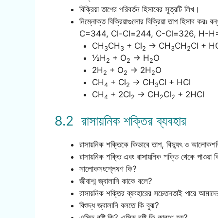
বিক্রিয়া তাপের পরিবর্তন হিসাবের সূত্রটি লিখ।
নিম্নোক্ত বিক্রিয়াগুলোর বিক্রিয়া তাপ হিসাব
C=344, Cl-Cl=244, C-Cl=326, H-
CH
CH
+ Cl
→ CH
CH
Cl + H
3
3
2
3
2
½H
+ O
→ H
O
2
2
2
2H
+ O
→ 2H
O
2
2
2
CH
+ Cl
→ CH
Cl + HCl
4
2
3
CH
+ 2Cl
→ CH
Cl
+ 2HCl
4
2
2
2
8.2 রাসায়নিক শক্তির ব্যবহার
রাসায়নিক শক্তিকে কিভাবে তাপ, বিদ্যুৎ ও আলোকশক্
রাসায়নিক শক্তি এবং রাসায়নিক শক্তি থেকে পাওয়া 
সালোকসংশ্লেষণ কি?
জীবাশ্ম জ্বালানি কাকে বলে?
রাসায়নিক শক্তির ব্যবহারের সচেতনতাই পারে আমাদের প
বিশুদ্ধ জ্বালানি বলতে কি বুঝ?
এসিড বৃষ্টি কি? এসিড বৃষ্টি কি কারণে হয়?