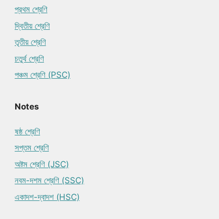
প্রথম শ্রেণি
দ্বিতীয় শ্রেণি
তৃতীয় শ্রেণি
চতুর্থ শ্রেণি
পঞ্চম শ্রেণি (PSC)
Notes
ষষ্ঠ শ্রেণি
সপ্তম শ্রেণি
অষ্টম শ্রেণি (JSC)
নবম-দশম শ্রেণি (SSC)
একাদশ-দ্বাদশ (HSC)