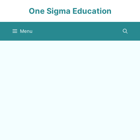
Skip
One Sigma Education
to
content
Menu