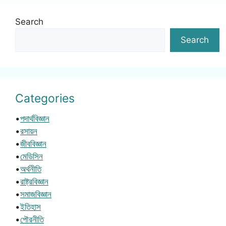
Search
Search
Categories
•
পদার্থবিজ্ঞান
•
রসায়ন
•
জীববিজ্ঞান
•
মেডিসিন
•
অর্থনীতি
•
রাষ্ট্রবিজ্ঞান
•
সমাজবিজ্ঞান
•
ইতিহাস
•
পৌরনীতি