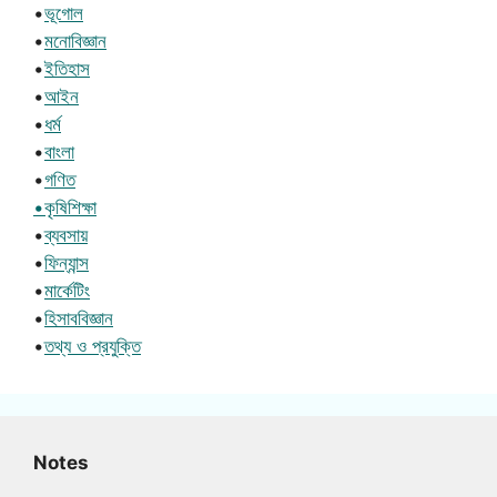
•
ভূগোল
•
মনোবিজ্ঞান
•
ইতিহাস
•
আইন
•
ধর্ম
•
বাংলা
•
গণিত
•কৃষিশিক্ষা
•
ব্যবসায়
•
ফিন্যান্স
•
মার্কেটিং
•
হিসাববিজ্ঞান
•
তথ্য ও প্রযুক্তি
Notes