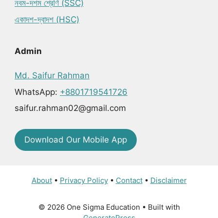
নবম-দশম শ্রেণি (SSC)
একাদশ-দ্বাদশ (HSC)
Admin
Md. Saifur Rahman
WhatsApp:
+8801719541726
saifur.rahman02@gmail.com
Download Our Mobile App
About
•
Privacy Policy
•
Contact
•
Disclaimer
© 2026 One Sigma Education
• Built with
GeneratePress