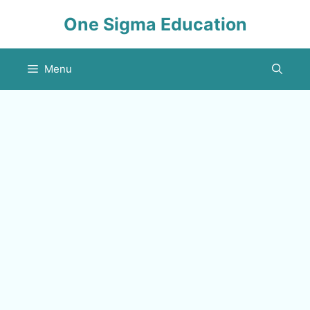
Skip
One Sigma Education
to
content
Menu