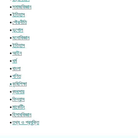
•
সমাজবিজ্ঞান
•
ইতিহাস
•
পৌরনীতি
•
ভূগোল
•
মনোবিজ্ঞান
•
ইতিহাস
•
আইন
•
ধর্ম
•
বাংলা
•
গণিত
•কৃষিশিক্ষা
•
ব্যবসায়
•
ফিন্যান্স
•
মার্কেটিং
•
হিসাববিজ্ঞান
•
তথ্য ও প্রযুক্তি