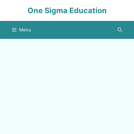
Skip
One Sigma Education
to
content
Menu