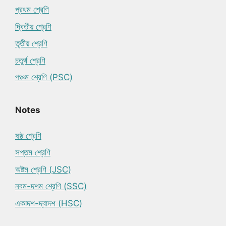
প্রথম শ্রেণি
দ্বিতীয় শ্রেণি
তৃতীয় শ্রেণি
চতুর্থ শ্রেণি
পঞ্চম শ্রেণি (PSC)
Notes
ষষ্ঠ শ্রেণি
সপ্তম শ্রেণি
অষ্টম শ্রেণি (JSC)
নবম-দশম শ্রেণি (SSC)
একাদশ-দ্বাদশ (HSC)