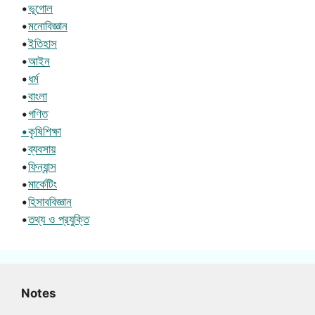
•
ভূগোল
•
মনোবিজ্ঞান
•
ইতিহাস
•
আইন
•
ধর্ম
•
বাংলা
•
গণিত
•কৃষিশিক্ষা
•
ব্যবসায়
•
ফিন্যান্স
•
মার্কেটিং
•
হিসাববিজ্ঞান
•
তথ্য ও প্রযুক্তি
Notes