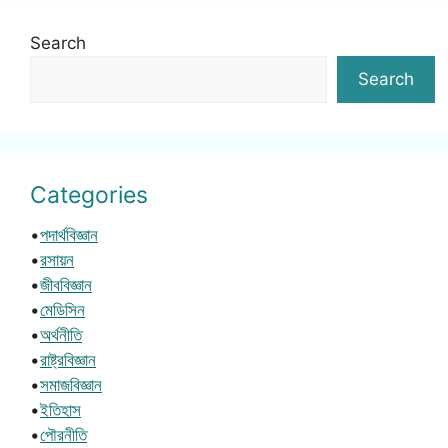
Search
Search
Categories
•
পদার্থবিজ্ঞান
•
রসায়ন
•
জীববিজ্ঞান
•
মেডিসিন
•
অর্থনীতি
•
রাষ্ট্রবিজ্ঞান
•
সমাজবিজ্ঞান
•
ইতিহাস
•
পৌরনীতি