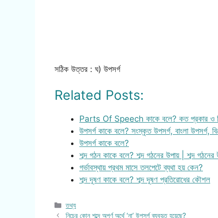
সঠিক উত্তর : ঘ) উপসর্গ
Related Posts:
Parts Of Speech কাকে বলে? কত প্রকার ও 
উপসর্গ কাকে বলে? সংস্কৃত উপসর্গ, বাংলা উপসর্গ, বি
উপসর্গ কাকে বলে?
শব্দ গঠন কাকে বলে? শব্দ গঠনের উপায় | শব্দ গঠনের
গর্ভাবস্থায় প্রথম মাসে তলপেটে ব্যথা হয় কেন?
শব্দ দূষণ কাকে বলে? শব্দ দূষণ প্রতিরোধের কৌশল
Categories
তথ্য
নিচের কোন শব্দে অপূর্ণ অর্থে ‘না’ উপসর্গ ব্যবহৃত হয়েছে?