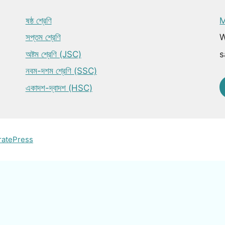
ষষ্ঠ শ্রেণি
M
সপ্তম শ্রেণি
W
অষ্টম শ্রেণি (JSC)
s
নবম-দশম শ্রেণি (SSC)
একাদশ-দ্বাদশ (HSC)
ratePress