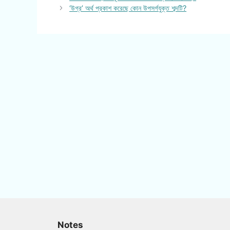
‘উগ্র’ অর্থ প্রকাশ করেছে কোন উপসর্গযুক্ত শব্দটি?
Notes