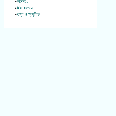
•
মার্কেটিং
•
হিসাববিজ্ঞান
•
তথ্য ও প্রযুক্তি