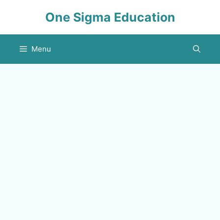
Skip
One Sigma Education
to
content
Menu