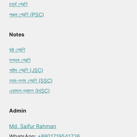
চতুর্থ শ্রেণি
পঞ্চম শ্রেণি (PSC)
Notes
ষষ্ঠ শ্রেণি
সপ্তম শ্রেণি
অষ্টম শ্রেণি (JSC)
নবম-দশম শ্রেণি (SSC)
একাদশ-দ্বাদশ (HSC)
Admin
Md. Saifur Rahman
WhatsApp:
+8801719541726