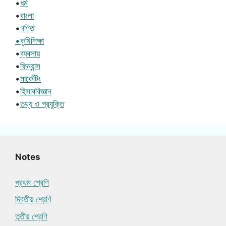
•
ধর্ম
•
বাংলা
•
গণিত
•কৃষিশিক্ষা
•
ব্যবসায়
•
ফিন্যান্স
•
মার্কেটিং
•
হিসাববিজ্ঞান
•
তথ্য ও প্রযুক্তি
Notes
প্রথম শ্রেণি
দ্বিতীয় শ্রেণি
তৃতীয় শ্রেণি