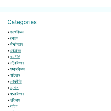
Categories
•
পদার্থবিজ্ঞান
•
রসায়ন
•
জীববিজ্ঞান
•
মেডিসিন
•
অর্থনীতি
•
রাষ্ট্রবিজ্ঞান
•
সমাজবিজ্ঞান
•
ইতিহাস
•
পৌরনীতি
•
ভূগোল
•
মনোবিজ্ঞান
•
ইতিহাস
•
আইন