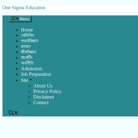
Skip
One Sigma Education
to
content
Menu
Home
মেডিসিন
পদার্থবিজ্ঞান
রসায়ন
জীববিজ্ঞান
মার্কেটিং
অর্থনীতি
Admission
Job Preparation
Site
About Us
Privacy Policy
Disclaimer
Contact