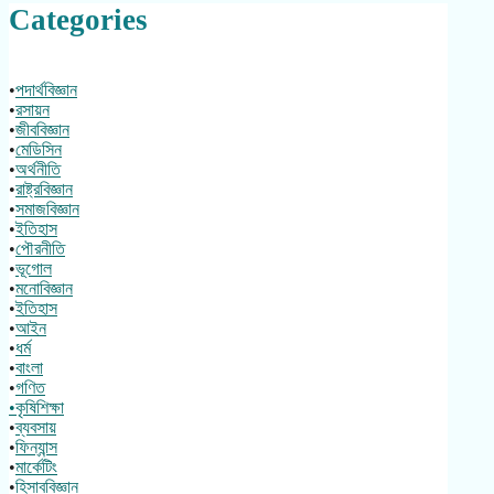
Categories
•
পদার্থবিজ্ঞান
•
রসায়ন
•
জীববিজ্ঞান
•
মেডিসিন
•
অর্থনীতি
•
রাষ্ট্রবিজ্ঞান
•
সমাজবিজ্ঞান
•
ইতিহাস
•
পৌরনীতি
•
ভূগোল
•
মনোবিজ্ঞান
•
ইতিহাস
•
আইন
•
ধর্ম
•
বাংলা
•
গণিত
•কৃষিশিক্ষা
•
ব্যবসায়
•
ফিন্যান্স
•
মার্কেটিং
•
হিসাববিজ্ঞান