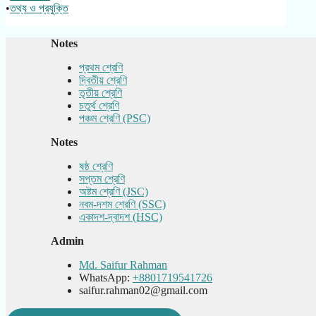
•
তথ্য ও প্রযুক্তি
Notes
প্রথম শ্রেণি
দ্বিতীয় শ্রেণি
তৃতীয় শ্রেণি
চতুর্থ শ্রেণি
পঞ্চম শ্রেণি (PSC)
Notes
ষষ্ঠ শ্রেণি
সপ্তম শ্রেণি
অষ্টম শ্রেণি (JSC)
নবম-দশম শ্রেণি (SSC)
একাদশ-দ্বাদশ (HSC)
Admin
Md. Saifur Rahman
WhatsApp:
+8801719541726
saifur.rahman02@gmail.com