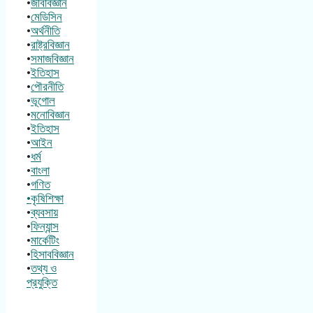
•
জীববিজ্ঞান
•
মেডিসিন
•
অর্থনীতি
•
রাষ্ট্রবিজ্ঞান
•
সমাজবিজ্ঞান
•
ইতিহাস
•
পৌরনীতি
•
ভূগোল
•
মনোবিজ্ঞান
•
ইতিহাস
•
আইন
•
ধর্ম
•
বাংলা
•
গণিত
•কৃষিশিক্ষা
•
ব্যবসায়
•
ফিন্যান্স
•
মার্কেটিং
•
হিসাববিজ্ঞান
•
তথ্য ও
প্রযুক্তি