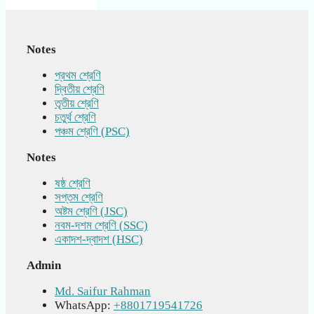
Notes
প্রথম শ্রেণি
দ্বিতীয় শ্রেণি
তৃতীয় শ্রেণি
চতুর্থ শ্রেণি
পঞ্চম শ্রেণি (PSC)
Notes
ষষ্ঠ শ্রেণি
সপ্তম শ্রেণি
অষ্টম শ্রেণি (JSC)
নবম-দশম শ্রেণি (SSC)
একাদশ-দ্বাদশ (HSC)
Admin
Md. Saifur Rahman
WhatsApp:
+8801719541726