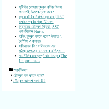
পৃথিবীর কোথায় চুম্বক কাঁটার উভয়
প্রান্তই উত্তর-মুখো হবে?
ল্যাবরেটরির নিরাপদ ব্যবহার | HSC
রসায়ন প্রথম পত্র Notes
বিদ্যুতের চৌম্বক ক্রিয়া | SSC
পদার্থবিজ্ঞান Notes
তড়িৎ চুম্বক কাকে বলে? উদাহরণ,
বৈশিষ্ট্য ও ব্যবহার
সলিনয়েড কি? সলিনয়েড এর
চৌম্বকক্ষেত্র, বলরেখার অভিমুখ…
অর্থনীতির গুরুত্বপূর্ণ ধারণাসমূহ (The
Important…
Categories
পদার্থবিজ্ঞান
চৌম্বক বল কাকে বলে?
চৌম্বক আবেশ রেখা কী?