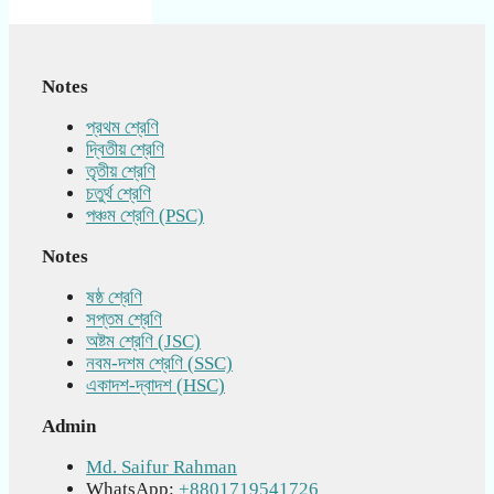
Notes
প্রথম শ্রেণি
দ্বিতীয় শ্রেণি
তৃতীয় শ্রেণি
চতুর্থ শ্রেণি
পঞ্চম শ্রেণি (PSC)
Notes
ষষ্ঠ শ্রেণি
সপ্তম শ্রেণি
অষ্টম শ্রেণি (JSC)
নবম-দশম শ্রেণি (SSC)
একাদশ-দ্বাদশ (HSC)
Admin
Md. Saifur Rahman
WhatsApp:
+8801719541726