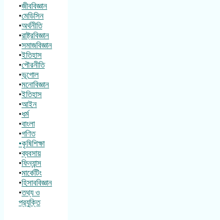
•
জীববিজ্ঞান
•
মেডিসিন
•
অর্থনীতি
•
রাষ্ট্রবিজ্ঞান
•
সমাজবিজ্ঞান
•
ইতিহাস
•
পৌরনীতি
•
ভূগোল
•
মনোবিজ্ঞান
•
ইতিহাস
•
আইন
•
ধর্ম
•
বাংলা
•
গণিত
•কৃষিশিক্ষা
•
ব্যবসায়
•
ফিন্যান্স
•
মার্কেটিং
•
হিসাববিজ্ঞান
•
তথ্য ও
প্রযুক্তি