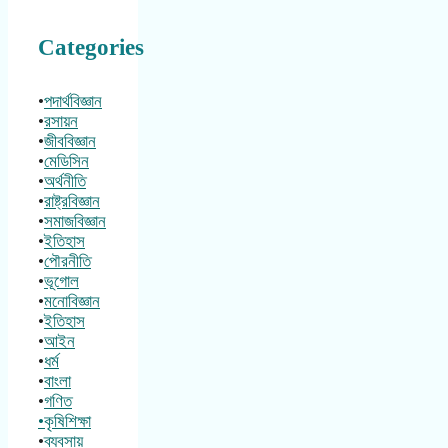
Categories
•
পদার্থবিজ্ঞান
•
রসায়ন
•
জীববিজ্ঞান
•
মেডিসিন
•
অর্থনীতি
•
রাষ্ট্রবিজ্ঞান
•
সমাজবিজ্ঞান
•
ইতিহাস
•
পৌরনীতি
•
ভূগোল
•
মনোবিজ্ঞান
•
ইতিহাস
•
আইন
•
ধর্ম
•
বাংলা
•
গণিত
•কৃষিশিক্ষা
•
ব্যবসায়