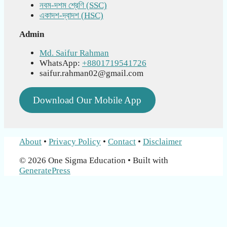
নবম-দশম শ্রেণি (SSC)
একাদশ-দ্বাদশ (HSC)
Admin
Md. Saifur Rahman
WhatsApp:
+8801719541726
saifur.rahman02@gmail.com
Download Our Mobile App
About
•
Privacy Policy
•
Contact
•
Disclaimer
© 2026 One Sigma Education
• Built with
GeneratePress