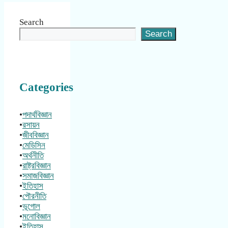
Search
Search
Categories
•
পদার্থবিজ্ঞান
•
রসায়ন
•
জীববিজ্ঞান
•
মেডিসিন
•
অর্থনীতি
•
রাষ্ট্রবিজ্ঞান
•
সমাজবিজ্ঞান
•
ইতিহাস
•
পৌরনীতি
•
ভূগোল
•
মনোবিজ্ঞান
•
ইতিহাস