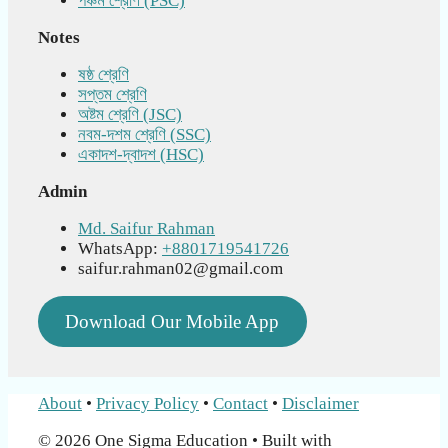
পঞ্চম শ্রেণি (PSC)
Notes
ষষ্ঠ শ্রেণি
সপ্তম শ্রেণি
অষ্টম শ্রেণি (JSC)
নবম-দশম শ্রেণি (SSC)
একাদশ-দ্বাদশ (HSC)
Admin
Md. Saifur Rahman
WhatsApp:
+8801719541726
saifur.rahman02@gmail.com
Download Our Mobile App
About
•
Privacy Policy
•
Contact
•
Disclaimer
© 2026 One Sigma Education
• Built with