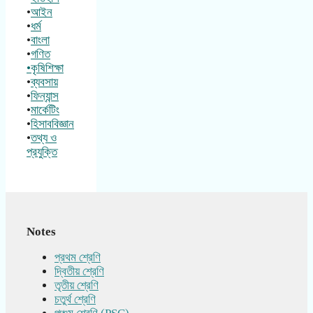
•
আইন
•
ধর্ম
•
বাংলা
•
গণিত
•কৃষিশিক্ষা
•
ব্যবসায়
•
ফিন্যান্স
•
মার্কেটিং
•
হিসাববিজ্ঞান
•
তথ্য ও
প্রযুক্তি
Notes
প্রথম শ্রেণি
দ্বিতীয় শ্রেণি
তৃতীয় শ্রেণি
চতুর্থ শ্রেণি