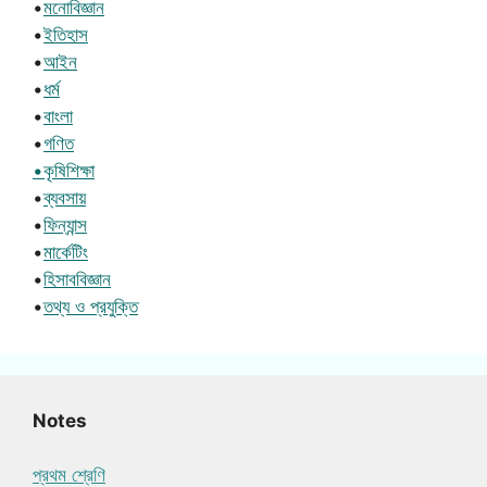
•
মনোবিজ্ঞান
•
ইতিহাস
•
আইন
•
ধর্ম
•
বাংলা
•
গণিত
•কৃষিশিক্ষা
•
ব্যবসায়
•
ফিন্যান্স
•
মার্কেটিং
•
হিসাববিজ্ঞান
•
তথ্য ও প্রযুক্তি
Notes
প্রথম শ্রেণি