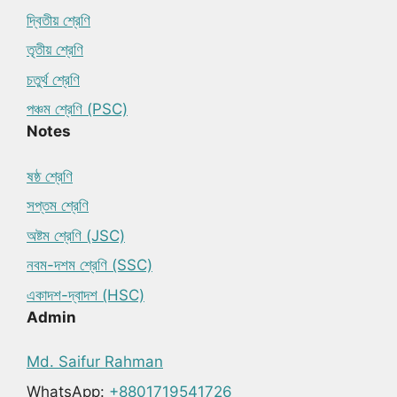
দ্বিতীয় শ্রেণি
তৃতীয় শ্রেণি
চতুর্থ শ্রেণি
পঞ্চম শ্রেণি (PSC)
Notes
ষষ্ঠ শ্রেণি
সপ্তম শ্রেণি
অষ্টম শ্রেণি (JSC)
নবম-দশম শ্রেণি (SSC)
একাদশ-দ্বাদশ (HSC)
Admin
Md. Saifur Rahman
WhatsApp:
+8801719541726