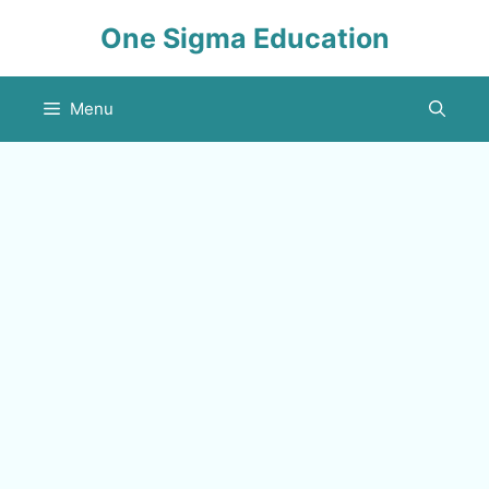
Skip
One Sigma Education
to
content
Menu