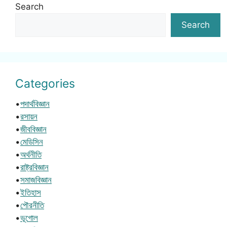
Search
Search
Categories
•
পদার্থবিজ্ঞান
•
রসায়ন
•
জীববিজ্ঞান
•
মেডিসিন
•
অর্থনীতি
•
রাষ্ট্রবিজ্ঞান
•
সমাজবিজ্ঞান
•
ইতিহাস
•
পৌরনীতি
•
ভূগোল