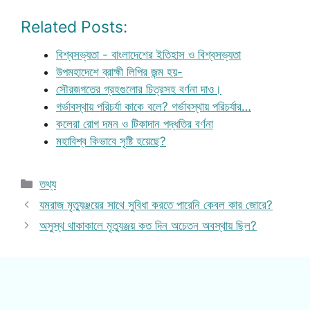
Related Posts:
বিশ্বসভ্যতা - বাংলাদেশের ইতিহাস ও বিশ্বসভ্যতা
উপমহাদেশে ব্রাহ্মী লিপির জন্ম হয়-
সৌরজগতের গ্রহগুলোর চিত্রসহ বর্ণনা দাও।
গর্ভাবস্থায় পরিচর্যা কাকে বলে? গর্ভাবস্থায় পরিচর্যার…
কলেরা রোগ দমন ও টিকাদান পদ্ধতির বর্ণনা
মহাবিশ্ব কিভাবে সৃষ্টি হয়েছে?
Categories
তথ্য
যমরাজ মৃত্যুঞ্জয়ের সাথে সুবিধা করতে পারেনি কেবল কার জোরে?
অসুস্থ থাকাকালে মৃত্যুঞ্জয় কত দিন অচেতন অবস্থায় ছিল?