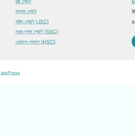
ষষ্ঠ শ্রেণি
M
সপ্তম শ্রেণি
W
অষ্টম শ্রেণি (JSC)
s
নবম-দশম শ্রেণি (SSC)
একাদশ-দ্বাদশ (HSC)
ratePress