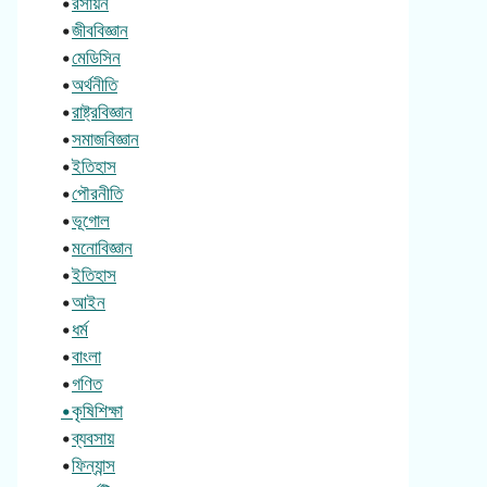
•
রসায়ন
•
জীববিজ্ঞান
•
মেডিসিন
•
অর্থনীতি
•
রাষ্ট্রবিজ্ঞান
•
সমাজবিজ্ঞান
•
ইতিহাস
•
পৌরনীতি
•
ভূগোল
•
মনোবিজ্ঞান
•
ইতিহাস
•
আইন
•
ধর্ম
•
বাংলা
•
গণিত
•কৃষিশিক্ষা
•
ব্যবসায়
•
ফিন্যান্স