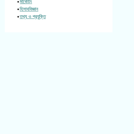
•
মার্কেটিং
•
হিসাববিজ্ঞান
•
তথ্য ও প্রযুক্তি