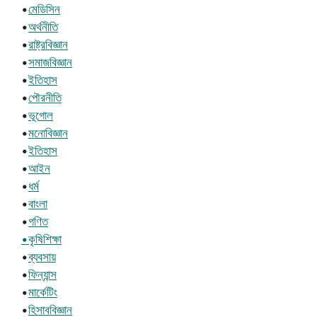
•
মেডিসিন
•
অর্থনীতি
•
রাষ্ট্রবিজ্ঞান
•
সমাজবিজ্ঞান
•
ইতিহাস
•
পৌরনীতি
•
ভূগোল
•
মনোবিজ্ঞান
•
ইতিহাস
•
আইন
•
ধর্ম
•
বাংলা
•
গণিত
•কৃষিশিক্ষা
•
ব্যবসায়
•
ফিন্যান্স
•
মার্কেটিং
•
হিসাববিজ্ঞান