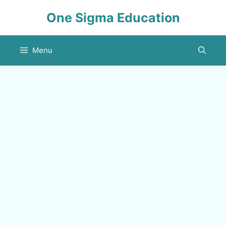
Skip
One Sigma Education
to
content
Menu