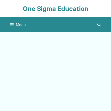
Skip
One Sigma Education
to
content
Menu