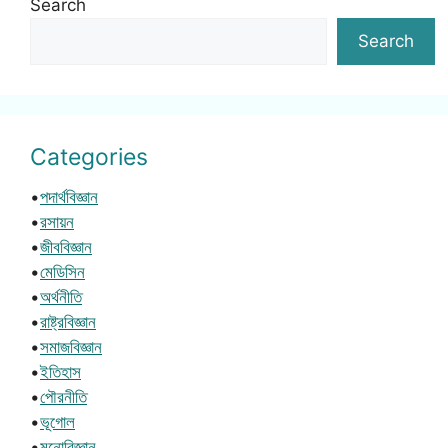
Search
Search
Categories
•
পদার্থবিজ্ঞান
•
রসায়ন
•
জীববিজ্ঞান
•
মেডিসিন
•
অর্থনীতি
•
রাষ্ট্রবিজ্ঞান
•
সমাজবিজ্ঞান
•
ইতিহাস
•
পৌরনীতি
•
ভূগোল
•
মনোবিজ্ঞান