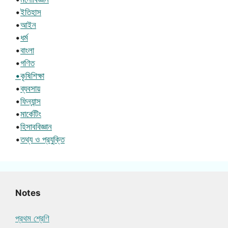
•
ইতিহাস
•
আইন
•
ধর্ম
•
বাংলা
•
গণিত
•কৃষিশিক্ষা
•
ব্যবসায়
•
ফিন্যান্স
•
মার্কেটিং
•
হিসাববিজ্ঞান
•
তথ্য ও প্রযুক্তি
Notes
প্রথম শ্রেণি