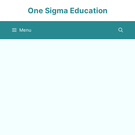
Skip
One Sigma Education
to
content
Menu