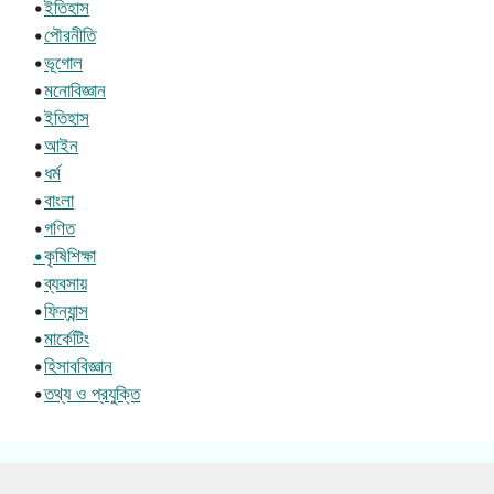
•
ইতিহাস
•
পৌরনীতি
•
ভূগোল
•
মনোবিজ্ঞান
•
ইতিহাস
•
আইন
•
ধর্ম
•
বাংলা
•
গণিত
•কৃষিশিক্ষা
•
ব্যবসায়
•
ফিন্যান্স
•
মার্কেটিং
•
হিসাববিজ্ঞান
•
তথ্য ও প্রযুক্তি