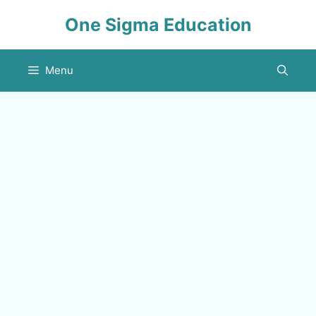
Skip
One Sigma Education
to
content
Menu