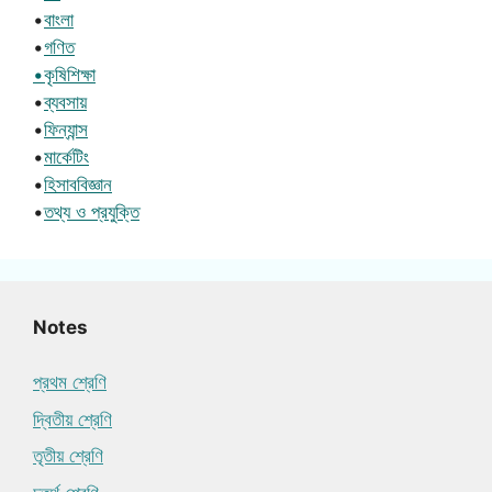
•
বাংলা
•
গণিত
•কৃষিশিক্ষা
•
ব্যবসায়
•
ফিন্যান্স
•
মার্কেটিং
•
হিসাববিজ্ঞান
•
তথ্য ও প্রযুক্তি
Notes
প্রথম শ্রেণি
দ্বিতীয় শ্রেণি
তৃতীয় শ্রেণি