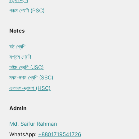
চতুর্থ শ্রেণি
পঞ্চম শ্রেণি (PSC)
Notes
ষষ্ঠ শ্রেণি
সপ্তম শ্রেণি
অষ্টম শ্রেণি (JSC)
নবম-দশম শ্রেণি (SSC)
একাদশ-দ্বাদশ (HSC)
Admin
Md. Saifur Rahman
WhatsApp:
+8801719541726