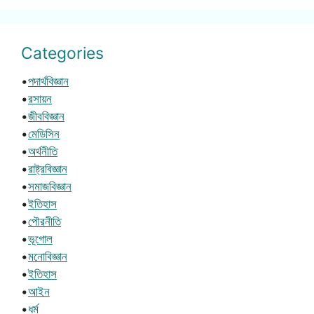
Categories
•
পদার্থবিজ্ঞান
•
রসায়ন
•
জীববিজ্ঞান
•
মেডিসিন
•
অর্থনীতি
•
রাষ্ট্রবিজ্ঞান
•
সমাজবিজ্ঞান
•
ইতিহাস
•
পৌরনীতি
•
ভূগোল
•
মনোবিজ্ঞান
•
ইতিহাস
•
আইন
•
ধর্ম