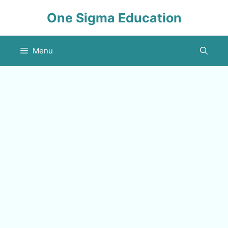
Skip
One Sigma Education
to
content
Menu