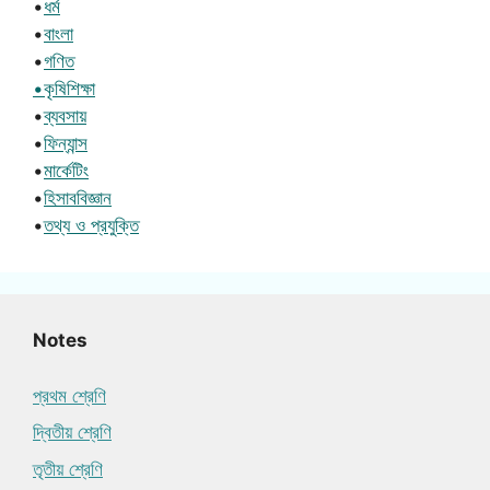
•
ধর্ম
•
বাংলা
•
গণিত
•কৃষিশিক্ষা
•
ব্যবসায়
•
ফিন্যান্স
•
মার্কেটিং
•
হিসাববিজ্ঞান
•
তথ্য ও প্রযুক্তি
Notes
প্রথম শ্রেণি
দ্বিতীয় শ্রেণি
তৃতীয় শ্রেণি