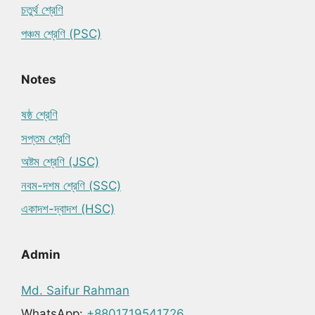
চতুর্থ শ্রেণি
পঞ্চম শ্রেণি (PSC)
Notes
ষষ্ঠ শ্রেণি
সপ্তম শ্রেণি
অষ্টম শ্রেণি (JSC)
নবম-দশম শ্রেণি (SSC)
একাদশ-দ্বাদশ (HSC)
Admin
Md. Saifur Rahman
WhatsApp:
+8801719541726