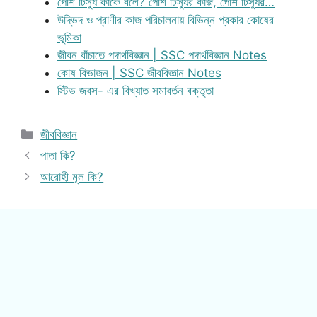
পেশি টিস্যু কাকে বলে? পেশি টিস্যুর কাজ, পেশি টিস্যুর…
উদ্ভিদ ও প্রাণীর কাজ পরিচালনায় বিভিন্ন প্রকার কোষের
ভূমিকা
জীবন বাঁচাতে পদার্থবিজ্ঞান | SSC পদার্থবিজ্ঞান Notes
কোষ বিভাজন | SSC জীববিজ্ঞান Notes
স্টিভ জবস- এর বিখ্যাত সমাবর্তন বক্তৃতা
Categories
জীববিজ্ঞান
পাতা কি?
আরোহী মূল কি?