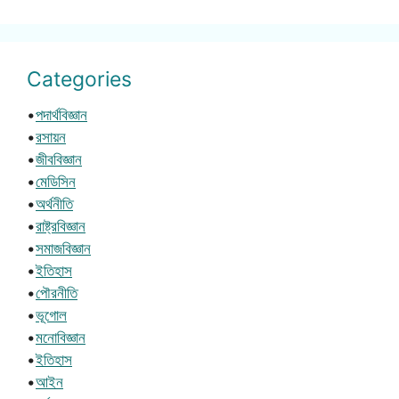
Categories
•
পদার্থবিজ্ঞান
•
রসায়ন
•
জীববিজ্ঞান
•
মেডিসিন
•
অর্থনীতি
•
রাষ্ট্রবিজ্ঞান
•
সমাজবিজ্ঞান
•
ইতিহাস
•
পৌরনীতি
•
ভূগোল
•
মনোবিজ্ঞান
•
ইতিহাস
•
আইন