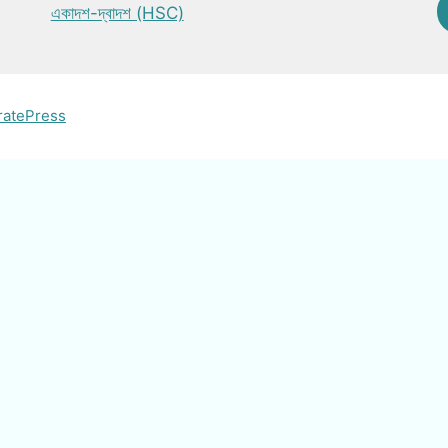
একাদশ-দ্বাদশ (HSC)
ratePress