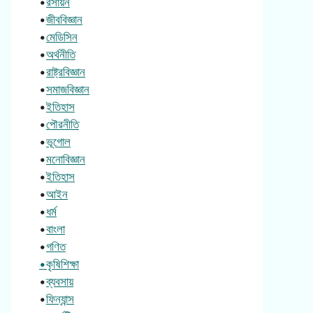
•
রসায়ন
•
জীববিজ্ঞান
•
মেডিসিন
•
অর্থনীতি
•
রাষ্ট্রবিজ্ঞান
•
সমাজবিজ্ঞান
•
ইতিহাস
•
পৌরনীতি
•
ভূগোল
•
মনোবিজ্ঞান
•
ইতিহাস
•
আইন
•
ধর্ম
•
বাংলা
•
গণিত
•কৃষিশিক্ষা
•
ব্যবসায়
•
ফিন্যান্স