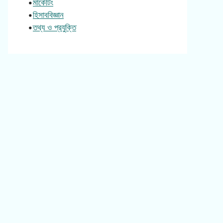
•
মার্কেটিং
•
হিসাববিজ্ঞান
•
তথ্য ও প্রযুক্তি