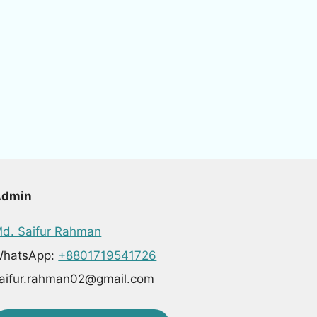
Admin
d. Saifur Rahman
hatsApp:
+8801719541726
aifur.rahman02@gmail.com