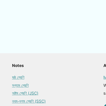
Notes
ষষ্ঠ শ্রেণি
M
সপ্তম শ্রেণি
W
অষ্টম শ্রেণি (JSC)
s
নবম-দশম শ্রেণি (SSC)