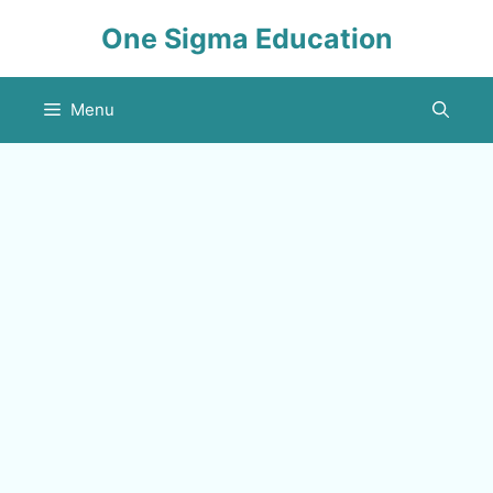
Skip
One Sigma Education
to
content
Menu