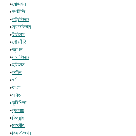
•
মেডিসিন
•
অর্থনীতি
•
রাষ্ট্রবিজ্ঞান
•
সমাজবিজ্ঞান
•
ইতিহাস
•
পৌরনীতি
•
ভূগোল
•
মনোবিজ্ঞান
•
ইতিহাস
•
আইন
•
ধর্ম
•
বাংলা
•
গণিত
•কৃষিশিক্ষা
•
ব্যবসায়
•
ফিন্যান্স
•
মার্কেটিং
•
হিসাববিজ্ঞান