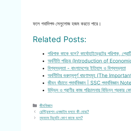
ফলে গবাদিপশু সেলুলোজ হজম করতে পারে।
Related Posts:
পরিপাক কাকে বলে? কার্বোহাইড্রেটের পরিপাক, প্রো
অর্থনীতি পরিচয় (Introduction of Economi
বিশ্বসভ্যতা - বাংলাদেশের ইতিহাস ও বিশ্বসভ্যতা
অর্থনীতির গুরুত্বপূর্ণ ধারণাসমূহ (The Importa
জীবন বাঁচাতে পদার্থবিজ্ঞান | SSC পদার্থবিজ্ঞান Not
উদ্ভিদ ও প্রাণীর কাজ পরিচালনায় বিভিন্ন প্রকার ক
Categories
জীববিজ্ঞান
রেস্ট্রিকশন এনজাইম বলতে কী বোঝ?
ন্যূনতম বিচ্যুতি কোণ কাকে বলে?