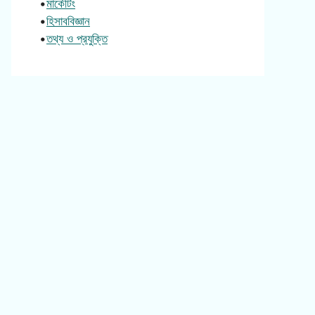
•
মার্কেটিং
•
হিসাববিজ্ঞান
•
তথ্য ও প্রযুক্তি