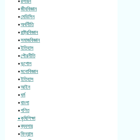
•
রসায়ন
•
জীববিজ্ঞান
•
মেডিসিন
•
অর্থনীতি
•
রাষ্ট্রবিজ্ঞান
•
সমাজবিজ্ঞান
•
ইতিহাস
•
পৌরনীতি
•
ভূগোল
•
মনোবিজ্ঞান
•
ইতিহাস
•
আইন
•
ধর্ম
•
বাংলা
•
গণিত
•কৃষিশিক্ষা
•
ব্যবসায়
•
ফিন্যান্স