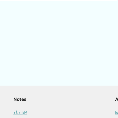
Notes
ষষ্ঠ শ্রেণি
M