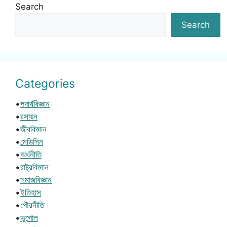
Search
Search
Categories
•
পদার্থবিজ্ঞান
•
রসায়ন
•
জীববিজ্ঞান
•
মেডিসিন
•
অর্থনীতি
•
রাষ্ট্রবিজ্ঞান
•
সমাজবিজ্ঞান
•
ইতিহাস
•
পৌরনীতি
•
ভূগোল