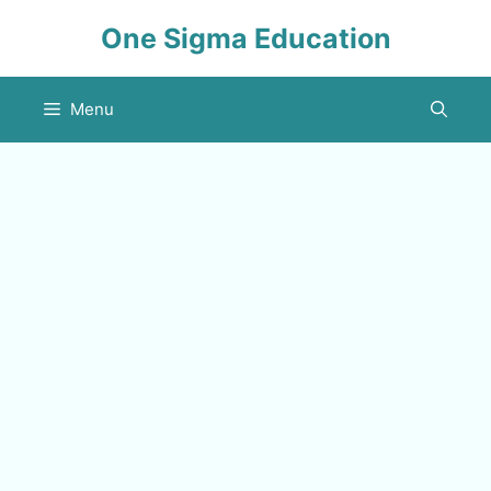
Skip
One Sigma Education
to
content
Menu