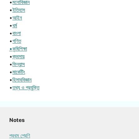
•
মনোবিজ্ঞান
•
ইতিহাস
•
আইন
•
ধর্ম
•
বাংলা
•
গণিত
•কৃষিশিক্ষা
•
ব্যবসায়
•
ফিন্যান্স
•
মার্কেটিং
•
হিসাববিজ্ঞান
•
তথ্য ও প্রযুক্তি
Notes
প্রথম শ্রেণি