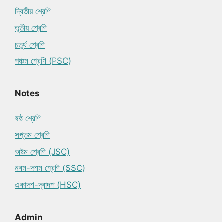
দ্বিতীয় শ্রেণি
তৃতীয় শ্রেণি
চতুর্থ শ্রেণি
পঞ্চম শ্রেণি (PSC)
Notes
ষষ্ঠ শ্রেণি
সপ্তম শ্রেণি
অষ্টম শ্রেণি (JSC)
নবম-দশম শ্রেণি (SSC)
একাদশ-দ্বাদশ (HSC)
Admin