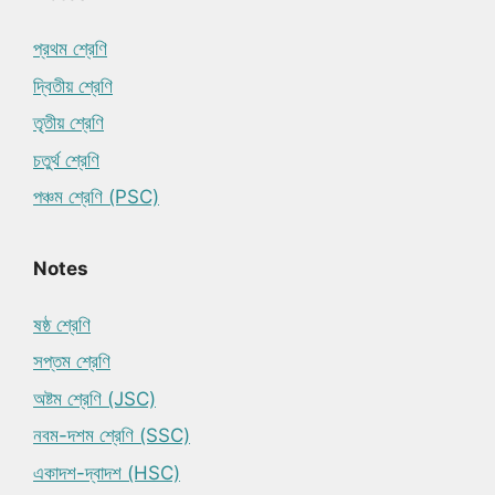
প্রথম শ্রেণি
দ্বিতীয় শ্রেণি
তৃতীয় শ্রেণি
চতুর্থ শ্রেণি
পঞ্চম শ্রেণি (PSC)
Notes
ষষ্ঠ শ্রেণি
সপ্তম শ্রেণি
অষ্টম শ্রেণি (JSC)
নবম-দশম শ্রেণি (SSC)
একাদশ-দ্বাদশ (HSC)