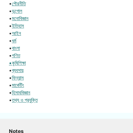
•
পৌরনীতি
•
ভূগোল
•
মনোবিজ্ঞান
•
ইতিহাস
•
আইন
•
ধর্ম
•
বাংলা
•
গণিত
•কৃষিশিক্ষা
•
ব্যবসায়
•
ফিন্যান্স
•
মার্কেটিং
•
হিসাববিজ্ঞান
•
তথ্য ও প্রযুক্তি
Notes