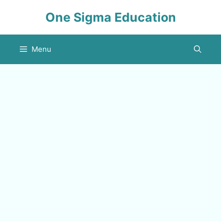
Skip
One Sigma Education
to
content
Menu