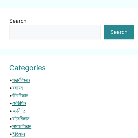
Search
Search
Categories
•
পদার্থবিজ্ঞান
•
রসায়ন
•
জীববিজ্ঞান
•
মেডিসিন
•
অর্থনীতি
•
রাষ্ট্রবিজ্ঞান
•
সমাজবিজ্ঞান
•
ইতিহাস