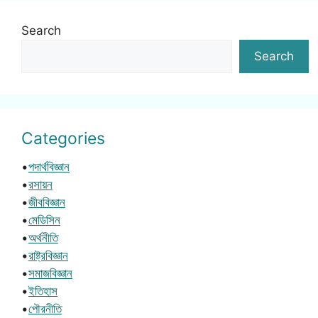
Search
Search
Categories
•
পদার্থবিজ্ঞান
•
রসায়ন
•
জীববিজ্ঞান
•
মেডিসিন
•
অর্থনীতি
•
রাষ্ট্রবিজ্ঞান
•
সমাজবিজ্ঞান
•
ইতিহাস
•
পৌরনীতি