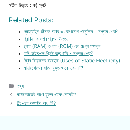
সঠিক উত্তর : ক) স্লট
Related Posts:
প্রাত্যহিক জীবনে তথ্য ও যোগাযোগ প্রযুক্তি - সপ্তম শ্রেণি
প্রার্থনা কবিতার প্রশ্ন উত্তর
র‌্যাম (RAM) ও রম (ROM) এর মধ্যে পার্থক্য
কম্পিউটার-সংশ্লিষ্ট যন্ত্রপাতি - সপ্তম শ্রেণি
স্থির বিদ্যুতের ব্যবহার (Uses of Static Electricity)
মাদারবোর্ডের সাথে যুক্ত থাকে কোনটি?
Categories
তথ্য
মাদারবোর্ডের সাথে যুক্ত থাকে কোনটি?
বিল্ট-ইন কথাটির অর্থ কী?