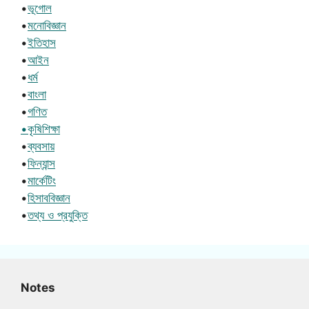
•
ভূগোল
•
মনোবিজ্ঞান
•
ইতিহাস
•
আইন
•
ধর্ম
•
বাংলা
•
গণিত
•কৃষিশিক্ষা
•
ব্যবসায়
•
ফিন্যান্স
•
মার্কেটিং
•
হিসাববিজ্ঞান
•
তথ্য ও প্রযুক্তি
Notes