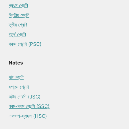
প্রথম শ্রেণি
দ্বিতীয় শ্রেণি
তৃতীয় শ্রেণি
চতুর্থ শ্রেণি
পঞ্চম শ্রেণি (PSC)
Notes
ষষ্ঠ শ্রেণি
সপ্তম শ্রেণি
অষ্টম শ্রেণি (JSC)
নবম-দশম শ্রেণি (SSC)
একাদশ-দ্বাদশ (HSC)