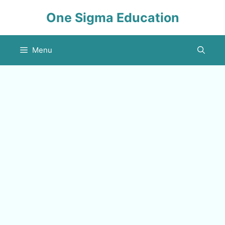
Skip
One Sigma Education
to
content
Menu