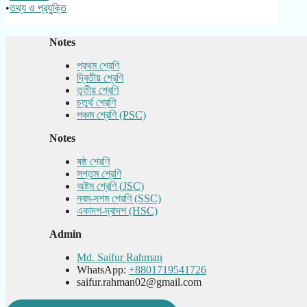
•
তথ্য ও প্রযুক্তি
Notes
প্রথম শ্রেণি
দ্বিতীয় শ্রেণি
তৃতীয় শ্রেণি
চতুর্থ শ্রেণি
পঞ্চম শ্রেণি (PSC)
Notes
ষষ্ঠ শ্রেণি
সপ্তম শ্রেণি
অষ্টম শ্রেণি (JSC)
নবম-দশম শ্রেণি (SSC)
একাদশ-দ্বাদশ (HSC)
Admin
Md. Saifur Rahman
WhatsApp:
+8801719541726
saifur.rahman02@gmail.com