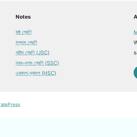
Notes
ষষ্ঠ শ্রেণি
M
সপ্তম শ্রেণি
W
অষ্টম শ্রেণি (JSC)
s
নবম-দশম শ্রেণি (SSC)
একাদশ-দ্বাদশ (HSC)
ratePress