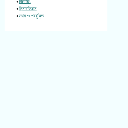
•
মার্কেটিং
•
হিসাববিজ্ঞান
•
তথ্য ও প্রযুক্তি