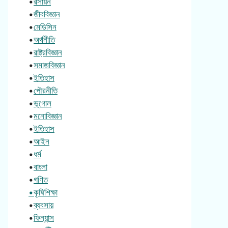
•
রসায়ন
•
জীববিজ্ঞান
•
মেডিসিন
•
অর্থনীতি
•
রাষ্ট্রবিজ্ঞান
•
সমাজবিজ্ঞান
•
ইতিহাস
•
পৌরনীতি
•
ভূগোল
•
মনোবিজ্ঞান
•
ইতিহাস
•
আইন
•
ধর্ম
•
বাংলা
•
গণিত
•কৃষিশিক্ষা
•
ব্যবসায়
•
ফিন্যান্স