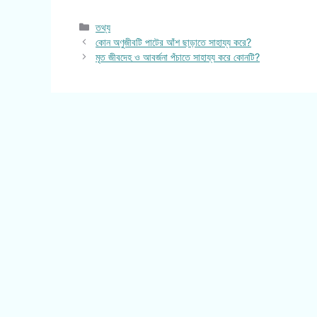
Categories
তথ্য
কোন অণুজীবটি পাটের আঁশ ছাড়াতে সাহায্য করে?
মৃত জীবদেহ ও আবর্জনা পঁচাতে সাহায্য করে কোনটি?